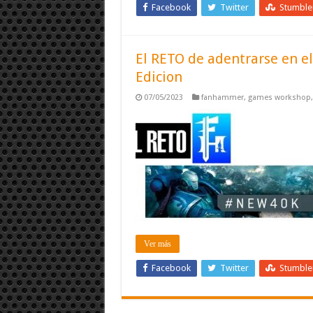
Facebook
Twitter
Stumbl
El RETO de adentrarse en 
Edicion
07/05/2023
fanhammer
,
games workshop
Ver más
Facebook
Twitter
Stumbl