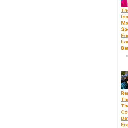
Th
In
Mo
Sp
Fo
Lo
Ba
B
Re
Th
Th
Co
De
Er