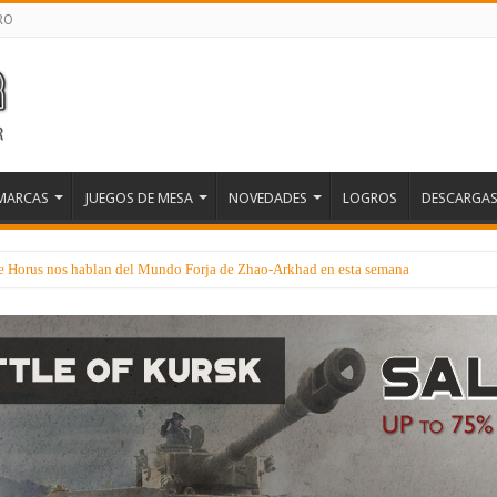
RO
MARCAS
JUEGOS DE MESA
NOVEDADES
LOGROS
DESCARGA
 de Horus nos hablan del Mundo Forja de Zhao-Arkhad en esta semana