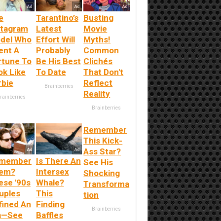
e
Tarantino’s
Busting
stagram
Latest
Movie
del Who
Effort Will
Myths!
ent A
Probably
Common
rtune To
Be His Best
Clichés
ok Like
To Date
That Don't
rbie
Reflect
Brainberries
Reality
rainberries
Brainberries
Remember
This Kick-
Ass Star?
member
Is There An
See His
em?
Intersex
Shocking
ese '90s
Whale?
Transforma
uples
This
tion
fined An
Finding
Brainberries
a—See
Baffles