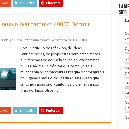
eupon
LinkedIn
Pinterest
La me
sido
La
el nuevo Warhammer 40000 Decima
Gu
Vo
,
noticia curiosa
,
reto fanhammer
,
warhammer 40000
6
Hoy un artículo de reflexión, de ideas
Og
FanHammeras, de propuestas para estos meses
Ki
que tenemos de aquí a la salida de Warhammer
40000 Décima Edición. Se que como yo sois
Ca
muchos viejos comandantes los que por desgracia
(1
no jugamos nada o casi nada en este juego que
Re
tanto nos apasiono y tanto nos dío en sus años.
Trabajo, hijos, otros …
Ca
Nu
(5
eupon
LinkedIn
Pinterest
Nu