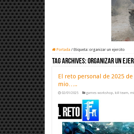
Portada
/
Etiqueta:
organizar un ejercito
Tag Archives:
organizar un ejer
El reto personal de 2025 d
mio…..
02/01/2025
games workshop
,
kill team
,
mi