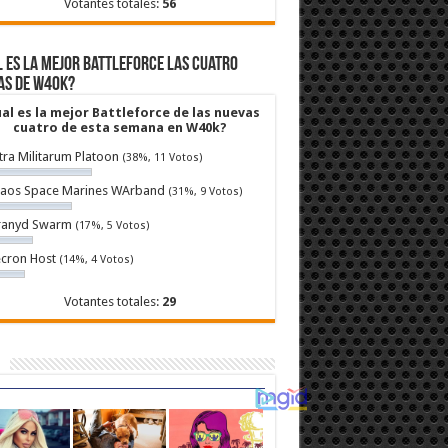
Votantes totales:
56
 es la mejor Battleforce las cuatro
as de W40k?
al es la mejor Battleforce de las nuevas
cuatro de esta semana en W40k?
tra Militarum Platoon
(38%, 11 Votos)
aos Space Marines WArband
(31%, 9 Votos)
ranyd Swarm
(17%, 5 Votos)
cron Host
(14%, 4 Votos)
Votantes totales:
29