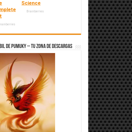
e
Science
mplete
Brainberries
t
rainberries
bil de Pumuky – Tu zona de Descargas