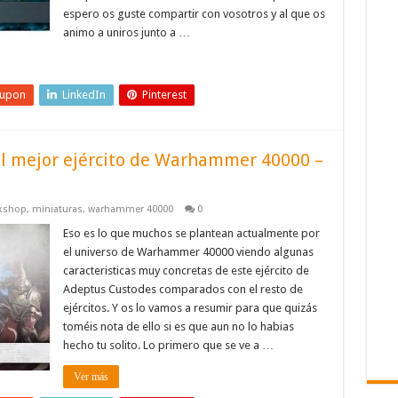
espero os guste compartir con vosotros y al que os
animo a uniros junto a …
eupon
LinkedIn
Pinterest
el mejor ejército de Warhammer 40000 –
kshop
,
miniaturas
,
warhammer 40000
0
Eso es lo que muchos se plantean actualmente por
el universo de Warhammer 40000 viendo algunas
caracteristicas muy concretas de este ejército de
Adeptus Custodes comparados con el resto de
ejércitos. Y os lo vamos a resumir para que quizás
toméis nota de ello si es que aun no lo habias
hecho tu solito. Lo primero que se ve a …
Ver más