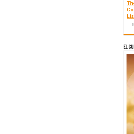
Th
Co
Lis
B
El Cu