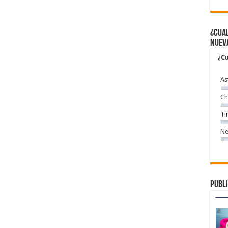
¿Cual
nuev
¿Cu
As
Ch
Ti
Ne
Publi