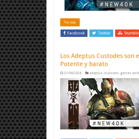
Ver más
Facebook
Twitter
Stumbl
Los Adeptus Custodes son 
Potente y barato
21/04/2024
adeptus custodes
,
games wor