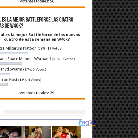
Votantes totales:
56
 es la mejor Battleforce las cuatro
as de W40k?
al es la mejor Battleforce de las nuevas
cuatro de esta semana en W40k?
tra Militarum Platoon
(38%, 11 Votos)
aos Space Marines WArband
(31%, 9 Votos)
ranyd Swarm
(17%, 5 Votos)
cron Host
(14%, 4 Votos)
Votantes totales:
29