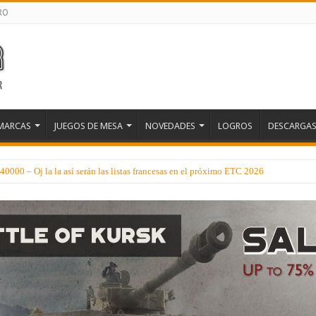
RO
MARCAS
JUEGOS DE MESA
NOVEDADES
LOGROS
DESCARGA
000 – Oj la la así serán las listas francesas en el próximo ETC 2026