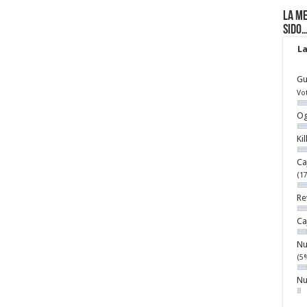
La me
sido
La
Gu
Vo
Og
Ki
Ca
(1
Re
Ca
Nu
(5
Nu