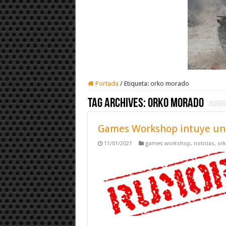
Portada
/
Etiqueta:
orko morado
Tag Archives:
orko morado
Games Workshop intuye un
11/01/2021
games workshop
,
noticias
,
or