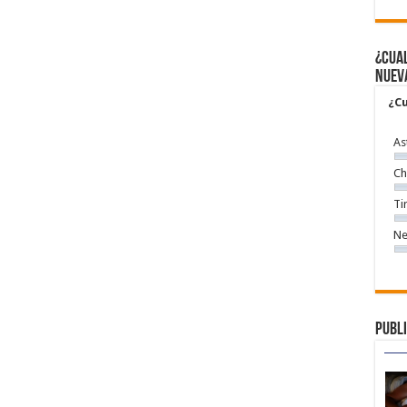
¿Cual
nuev
¿Cu
As
Ch
Ti
Ne
Publi