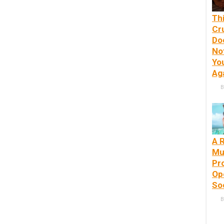
Th
Cr
Do
No
Yo
Ag
B
A 
Mu
Pr
Op
So
B