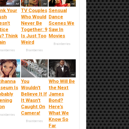
ink Your
TV Couples
Sensual
ush
Who Would
Dance
esn't
Never Be
Scenes We
tice
Together: 9
Saw In
u? Think
Is Just Too
Movies
ain
Weird
Brainberries
rainberries
Brainberries
Rihanna
You
Who Will Be
seum Is
Wouldn't
the Next
obably
Believe It If
James
ening
It Wasn't
Bond?
on
Caught On
Here's
Camera!
What We
rainberries
Know So
Brainberries
Far