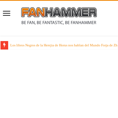
Los libros Negros de la Herejia de Horus nos hablan del Mundo Forja de Z