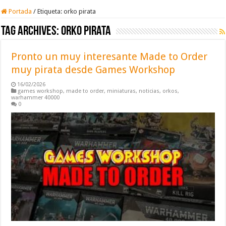
Portada
/
Etiqueta:
orko pirata
Tag Archives:
orko pirata
Pronto un muy interesante Made to Order
muy pirata desde Games Workshop
16/02/2026
games workshop
,
made to order
,
miniaturas
,
noticias
,
orkos
,
warhammer 40000
0