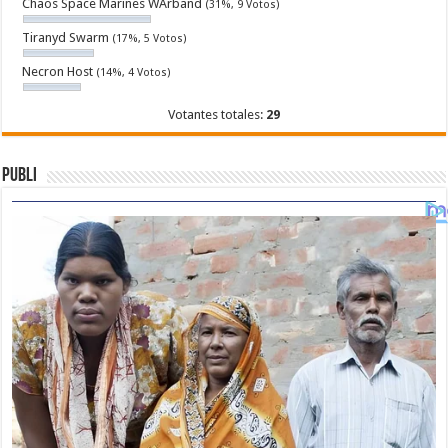
Chaos Space Marines WArband
(31%, 9 Votos)
Tiranyd Swarm
(17%, 5 Votos)
Necron Host
(14%, 4 Votos)
Votantes totales:
29
Publi