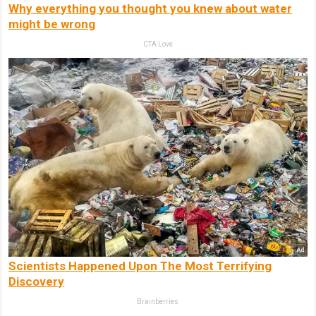
Why everything you thought you knew about water
might be wrong
CTA Love
Scientists Happened Upon The Most Terrifying
Discovery
Brainberries