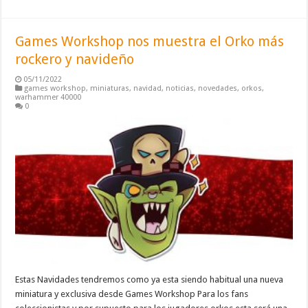
Games Workshop nos muestra el Orko más
rockero y navideño
05/11/2022
games workshop
,
miniaturas
,
navidad
,
noticias
,
novedades
,
orkos
,
warhammer 40000
0
Estas Navidades tendremos como ya esta siendo habitual una nueva
miniatura y exclusiva desde Games Workshop Para los fans