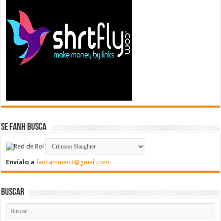
Se FanH Busca
Envíalo a
fanhammerct@gmail.com
Buscar