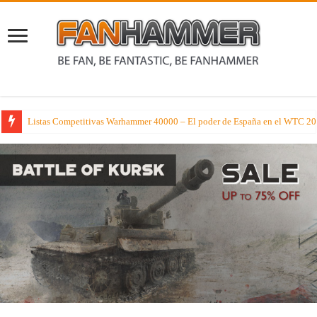
Listas Competitivas Warhammer 40000 – El poder de España en el WTC 2026
Cae en la tentación de los Dioses del Caos en Warhammer el Viejo Mundo c