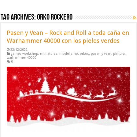
Tag Archives:
orko rockero
Pasen y Vean – Rock and Roll a toda caña en
Warhammer 40000 con los pieles verdes
22/12/2022
games workshop
,
miniaturas
,
modelismo
,
orkos
,
pasen y vean
,
pintura
,
warhammer 40000
0