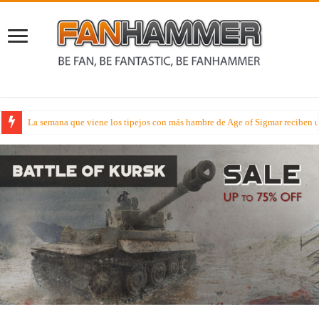
Lectura Veraniega – Hoy disfruta de la novela Señores de la Lanza en cast