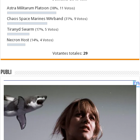
Astra Militarum Platoon
(38%, 11 Votos)
Chaos Space Marines WArband
(31%, 9 Votos)
Tiranyd Swarm
(17%, 5 Votos)
Necron Host
(14%, 4 Votos)
Votantes totales:
29
Publi