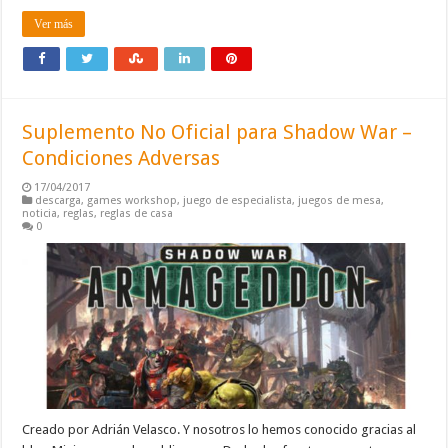
Ver más
Suplemento No Oficial para Shadow War –
Condiciones Adversas
17/04/2017
descarga
,
games workshop
,
juego de especialista
,
juegos de mesa
,
noticia
,
reglas
,
reglas de casa
0
Creado por Adrián Velasco. Y nosotros lo hemos conocido gracias al