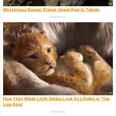
Mysterious Roman Statue Unearthed In Toledo
Brainberries
How They Made Little Simba Look So Lifelike in 'The
Lion King'
Brainberries