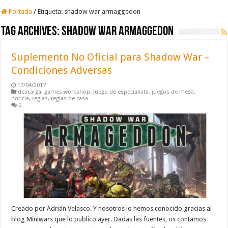
Portada
/
Etiqueta:
shadow war armaggedon
Tag Archives:
shadow war armaggedon
Suplemento No Oficial para Shadow War –
Condiciones Adversas
17/04/2017
descarga
,
games workshop
,
juego de especialista
,
juegos de mesa
,
noticia
,
reglas
,
reglas de casa
0
Creado por Adrián Velasco. Y nosotros lo hemos conocido gracias al
blog Miniwars que lo publico ayer. Dadas las fuentes, os contamos