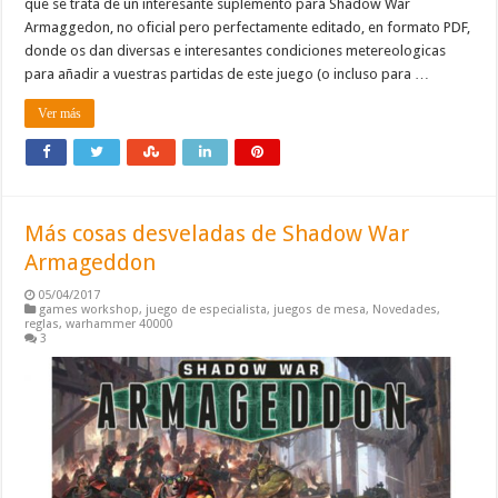
que se trata de un interesante suplemento para Shadow War
Armaggedon, no oficial pero perfectamente editado, en formato PDF,
donde os dan diversas e interesantes condiciones metereologicas
para añadir a vuestras partidas de este juego (o incluso para …
Ver más
Más cosas desveladas de Shadow War
Armageddon
05/04/2017
games workshop
,
juego de especialista
,
juegos de mesa
,
Novedades
,
reglas
,
warhammer 40000
3