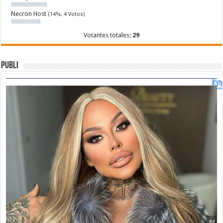
Necron Host
(14%, 4 Votos)
Votantes totales:
29
Publi