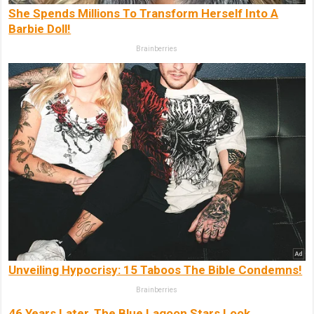
She Spends Millions To Transform Herself Into A
Barbie Doll!
Brainberries
Unveiling Hypocrisy: 15 Taboos The Bible Condemns!
Brainberries
46 Years Later, The Blue Lagoon Stars Look