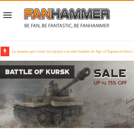
La semana que viene los tipejos con más hambre de Age of Sigmar reciben
Lectura Veraniega – Hoy disfruta de la novela Señores de la Lanza en cast