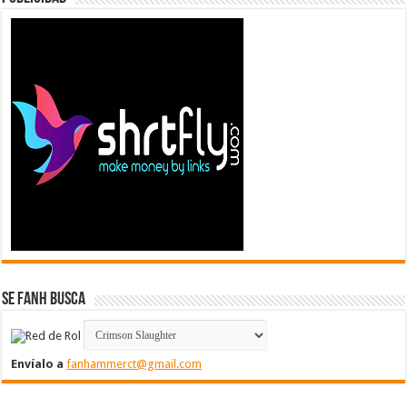
Se FanH Busca
Envíalo a
fanhammerct@gmail.com