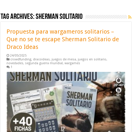
Tag Archives:
sherman solitario
Propuesta para wargameros solitarios –
Que no se te escape Sherman Solitario de
Draco Ideas
24/05/2025
crowdfunding
,
dracoideas
,
juegos de mesa
,
juegos en solitario
,
novedades
,
segunda guerra mundial
,
wargames
1