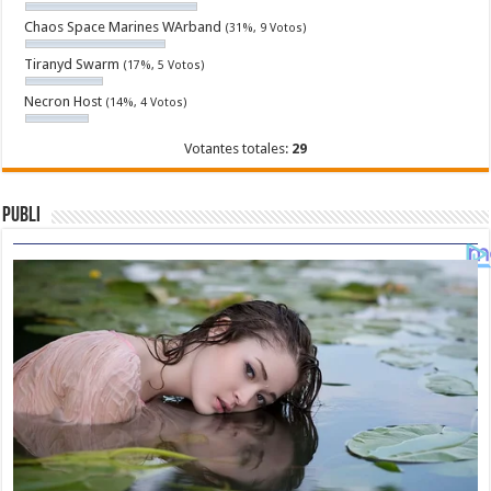
Chaos Space Marines WArband
(31%, 9 Votos)
Tiranyd Swarm
(17%, 5 Votos)
Necron Host
(14%, 4 Votos)
Votantes totales:
29
Publi