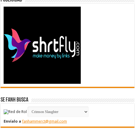
Se FanH Busca
Envíalo a
fanhammerct@gmail.com