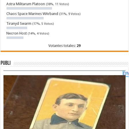
Astra Militarum Platoon
(38%, 11 Votos)
Chaos Space Marines WArband
(31%, 9 Votos)
Tiranyd Swarm
(17%, 5 Votos)
Necron Host
(14%, 4 Votos)
Votantes totales:
29
Publi