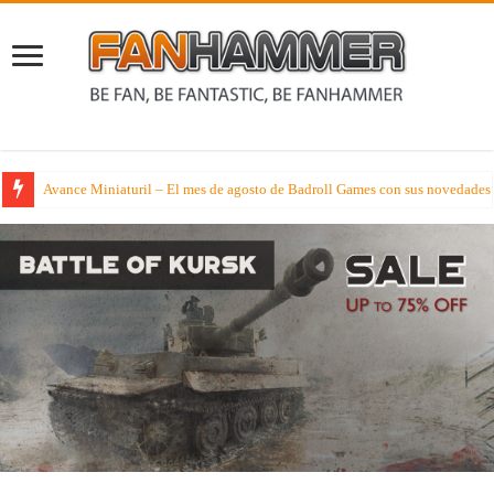
Avance Miniaturil – El mes de agosto de Badroll Games con sus novedades