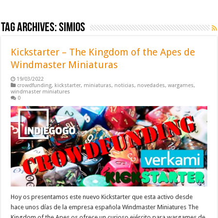
Tag Archives:
simios
Kickstarter – The Kingdom of the Apes de
Windmaster Miniaturas
19/03/2022
crowdfunding
,
kickstarter
,
miniaturas
,
noticias
,
novedades
,
wargames
,
windmaster miniatures
0
Hoy os presentamos este nuevo Kickstarter que esta activo desde
hace unos días de la empresa española Windmaster Miniatures The
Kingdom of the Apes os ofrece un curioso ejército para wargames de