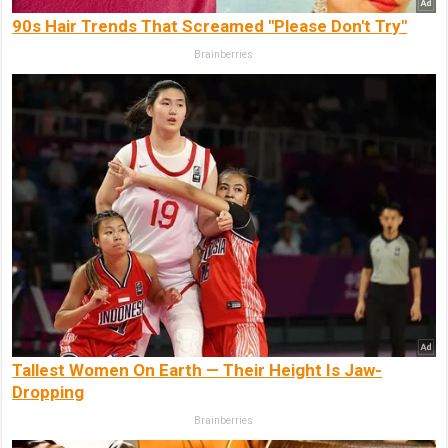
90s Hair Trends That Screamed "Please Don't Try"
Brainberries
Tallest Women On Earth — Their Height Is Jaw-
Dropping
Brainberries