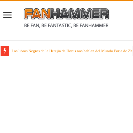
Los libros Negros de la Herejia de Horus nos hablan del Mundo Forja de Z