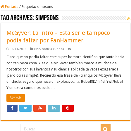
Portada
/
Etiqueta:
simpsons
Tag Archives:
simpsons
McGyver: La intro – Esta serie tampoco
podia faltar por FanHammer.
16/11/2012
cine
,
noticia curiosa
1
Claro que no podia faltar este super hombre cientifico que tanto hacia
con tan poca cosa. Y es que McGyver tambien marco a muchos de
nosotros con sus inventos y su ciencia aplicada (a veces exagerada
,pero otras simple). Recuerdo esa frase de «tranquilos McGyver lleva
un chicle, seguro que hace un explosivo….». [tube]9LVnli4ehYw[/tube]
Y un extra como nos suele …
Ver más