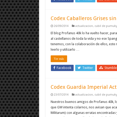
Codex Caballeros Grises sin
26/09/2014
actualizacion
,
cubil de pumuk
El blog Profanus 40k lo ha vuelto hacer, par
al castellanos de toda la vida y no ese Spa
tenemos, con la colaboración de ellos, este
leerlo y utilizarlo …
Ver más
Facebook
Twitter
Stumbl
Codex Guardia Imperial Act
23/07/2014
actualizacion
,
cubil de pumuk
Nuestros buenos amigos de Profanus 40k, lo
que GW intenta colarnos, nos avisan que aca
Militarum) con algunas erratas encontradas y