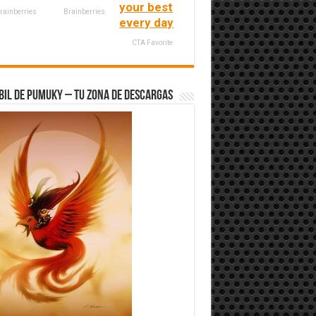
your best
rainberries
Brainberries
every day
CTA Favorite
bil de Pumuky – Tu zona de Descargas