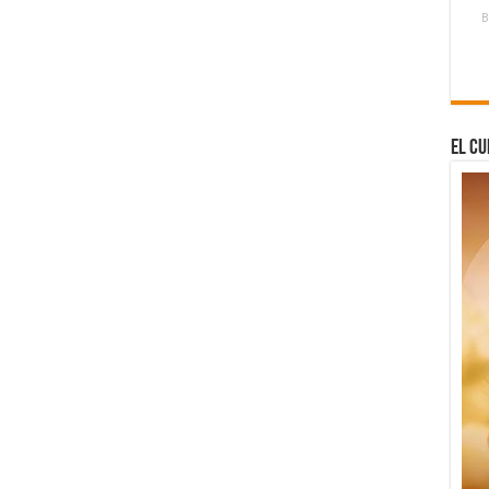
B
El Cu