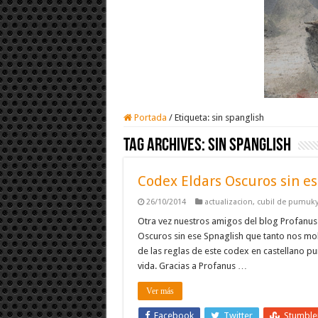
Portada
/
Etiqueta:
sin spanglish
Tag Archives:
sin spanglish
Codex Eldars Oscuros sin es
26/10/2014
actualizacion
,
cubil de pumuk
Otra vez nuestros amigos del blog Profanus 
Oscuros sin ese Spnaglish que tanto nos mole
de las reglas de este codex en castellano pu
vida. Gracias a Profanus …
Ver más
Facebook
Twitter
Stumbl