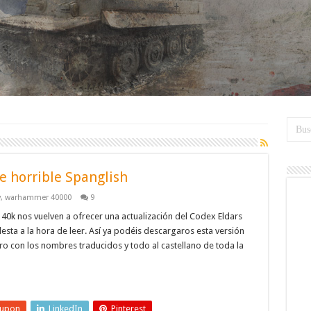
e horrible Spanglish
y
,
warhammer 40000
9
40k nos vuelven a ofrecer una actualización del Codex Eldars
sta a la hora de leer. Así ya podéis descargaros esta versión
ro con los nombres traducidos y todo al castellano de toda la
eupon
LinkedIn
Pinterest