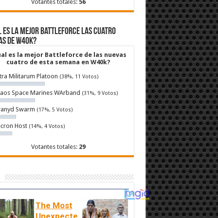
Votantes totales:
56
 es la mejor Battleforce las cuatro
as de W40k?
al es la mejor Battleforce de las nuevas
cuatro de esta semana en W40k?
tra Militarum Platoon
(38%, 11 Votos)
aos Space Marines WArband
(31%, 9 Votos)
ranyd Swarm
(17%, 5 Votos)
cron Host
(14%, 4 Votos)
Votantes totales:
29
The Most
Unexpecte