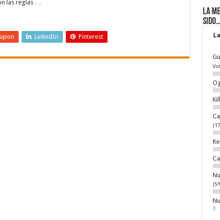
on las reglas …
La me
sido
La
eupon
LinkedIn
Pinterest
Gu
Vo
Og
Ki
Ca
(1
Re
Ca
Nu
(5
Nu