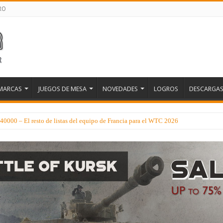
RO
MARCAS
JUEGOS DE MESA
NOVEDADES
LOGROS
DESCARGA
0000 – El resto de listas del equipo de Francia para el WTC 2026