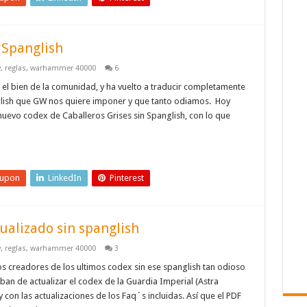
 Spanglish
y
,
reglas
,
warhammer 40000
6
a el bien de la comunidad, y ha vuelto a traducir completamente
nglish que GW nos quiere imponer y que tanto odiamos. Hoy
 nuevo codex de Caballeros Grises sin Spanglish, con lo que
eupon
LinkedIn
Pinterest
ualizado sin spanglish
y
,
reglas
,
warhammer 40000
3
s creadores de los ultimos codex sin ese spanglish tan odioso
ban de actualizar el codex de la Guardia Imperial (Astra
 con las actualizaciones de los Faq´s incluidas. Así que el PDF