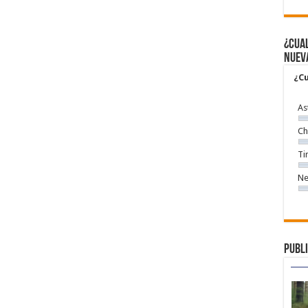
¿Cual
nuev
¿Cu
As
Ch
Ti
Ne
Publi