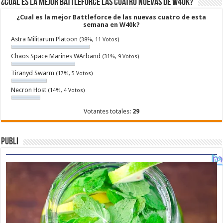
¿Cual es la mejor Battleforce las cuatro nuevas de W40k?
¿Cual es la mejor Battleforce de las nuevas cuatro de esta
semana en W40k?
Astra Militarum Platoon
(38%, 11 Votos)
Chaos Space Marines WArband
(31%, 9 Votos)
Tiranyd Swarm
(17%, 5 Votos)
Necron Host
(14%, 4 Votos)
Votantes totales:
29
Publi