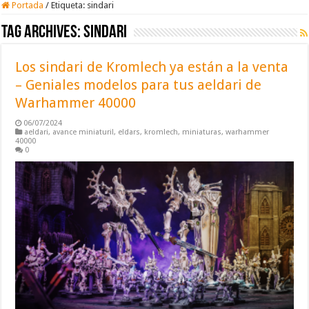
Portada
/
Etiqueta:
sindari
Tag Archives:
sindari
Los sindari de Kromlech ya están a la venta
– Geniales modelos para tus aeldari de
Warhammer 40000
06/07/2024
aeldari
,
avance miniaturil
,
eldars
,
kromlech
,
miniaturas
,
warhammer
40000
0