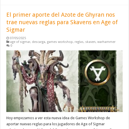
El primer aporte del Azote de Ghyran nos
trae nuevas reglas para Skavens en Age of
Sigmar
07/05/2025
age of sigmar
,
descarga
,
games workshop
,
reglas
,
skaven
,
warhammer
0
Hoy empezamos a ver esta nueva idea de Games Workshop de
aportar nuevas reglas para los jugadores de Age of Sigmar