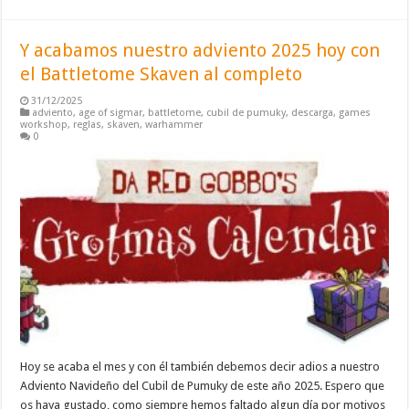
Y acabamos nuestro adviento 2025 hoy con
el Battletome Skaven al completo
31/12/2025
adviento
,
age of sigmar
,
battletome
,
cubil de pumuky
,
descarga
,
games
workshop
,
reglas
,
skaven
,
warhammer
0
Hoy se acaba el mes y con él también debemos decir adios a nuestro
Adviento Navideño del Cubil de Pumuky de este año 2025. Espero que
os haya gustado, como siempre hemos faltado algun día por motivos