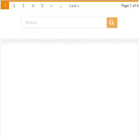
1
2
3
4
5
»
...
Last »
Page 1 of 6