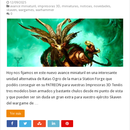
12/09/2025
avance miniaturil
,
impresoras 3D
,
miniaturas
,
noticias
,
novedades
,
skaven
,
wargames
,
warhammer
0
Hoy nos fijamos en este nuevo avance miniaturil en una interesante
unidad alternativa de Ratas Ogro de la marca Station Forge que
podéis conseguir en su PATREON para vuestras Impresoras 3D Tenéis
tres modelos bien armados y bastante chulos desde mi punto de vista
y que pueden ser sin duda un gran extra para vuestro ejército Skaven
del wargame de …
Ver más