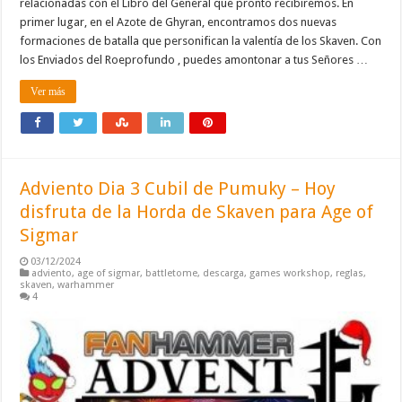
relacionadas con el Libro del General que pronto recibiremos. En
primer lugar, en el Azote de Ghyran, encontramos dos nuevas
formaciones de batalla que personifican la valentía de los Skaven. Con
los Enviados del Roeprofundo , puedes amontonar a tus Señores …
Ver más
Adviento Dia 3 Cubil de Pumuky – Hoy
disfruta de la Horda de Skaven para Age of
Sigmar
03/12/2024
adviento
,
age of sigmar
,
battletome
,
descarga
,
games workshop
,
reglas
,
skaven
,
warhammer
4