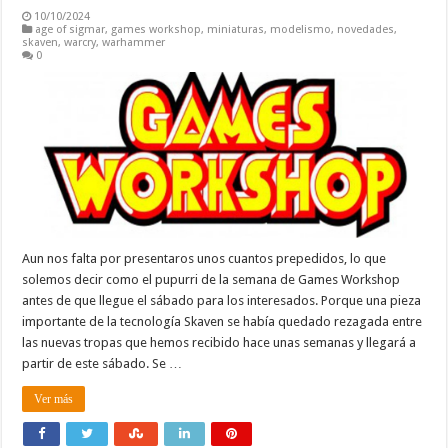
10/10/2024
age of sigmar
,
games workshop
,
miniaturas
,
modelismo
,
novedades
,
skaven
,
warcry
,
warhammer
0
Aun nos falta por presentaros unos cuantos prepedidos, lo que
solemos decir como el pupurri de la semana de Games Workshop
antes de que llegue el sábado para los interesados. Porque una pieza
importante de la tecnología Skaven se había quedado rezagada entre
las nuevas tropas que hemos recibido hace unas semanas y llegará a
partir de este sábado. Se …
Ver más