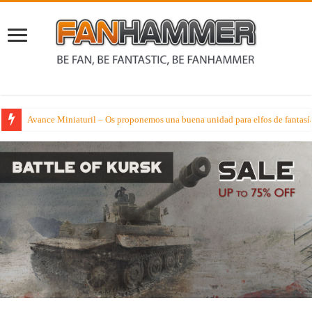
Schola Tacticum Warhammer 40000 – Las facciones en este verano de mejor