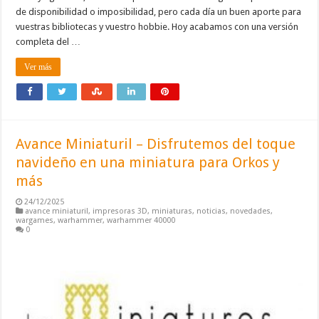
de disponibilidad o imposibilidad, pero cada día un buen aporte para
vuestras bibliotecas y vuestro hobbie. Hoy acabamos con una versión
completa del …
Ver más
Avance Miniaturil – Disfrutemos del toque
navideño en una miniatura para Orkos y
más
24/12/2025
avance miniaturil
,
impresoras 3D
,
miniaturas
,
noticias
,
novedades
,
wargames
,
warhammer
,
warhammer 40000
0