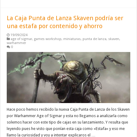
La Caja Punta de Lanza Skaven podría ser
una estafa por contenido y ahorro
19/09/2024
age of sigmar
,
games workshop
,
miniaturas
,
punta de lanza
,
skaven
,
warhammer
0
Hace poco hemos recibido la nueva Caja Punta de Lanza de los Skaven
por Warhammer Age of Sigmar y esta no llegamos a analizarla como
solemos hacer con este tipo de cajas en su lanzamiento. Y resulta que
leyendo pues he visto que ponían esta caja como «Estafa» y eso me
llamo la curiosidad y voy a intentar explicaros el …