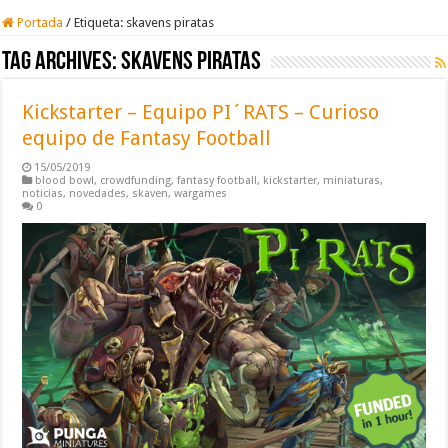
Portada
/
Etiqueta:
skavens piratas
Tag Archives:
skavens piratas
Kickstarter – Equipo PI´RATS – Curioso
equipo de Fantasy Football
15/05/2019
blood bowl
,
crowdfunding
,
fantasy football
,
kickstarter
,
miniaturas
,
noticias
,
novedades
,
skaven
,
wargames
0