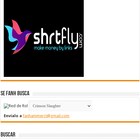
Se FanH Busca
Envíalo a
fanhammerct@gmail.com
Buscar