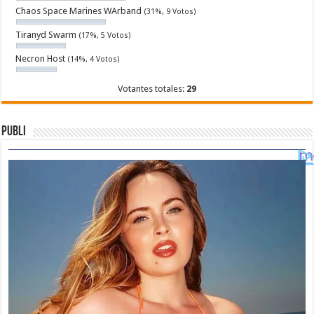
Chaos Space Marines WArband
(31%, 9 Votos)
Tiranyd Swarm
(17%, 5 Votos)
Necron Host
(14%, 4 Votos)
Votantes totales:
29
Publi