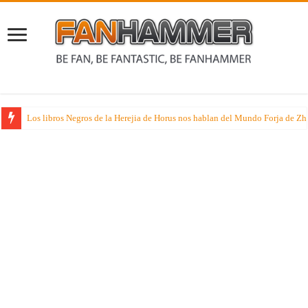
Los libros Negros de la Herejia de Horus nos hablan del Mundo Forja de Z