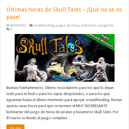
Últimas horas de Skull Tales – ¡Qué no se os
pase!
04/06/2015
crowdfunding
,
juegos de mesa
,
kickstarter
,
wargames
4
Buenas FanHammeros. Último recordatorio para los que lo dejan
todo para el final o para los super despistados, o para los que
aguantan hasta el último momento para apoyar crowdfunding. Restan
apenas unas horas para que se termine el MUY INTERESANTE
kickstarter del juego de mesa de piratas y bucaneros Skull Tales. Por
85 euros os lleváis el juego completo …
Ver más