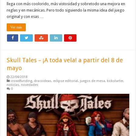
llega con más coolorido, más vistosidad y sobretodo una mejora en
reglas y en mecánicas. Pero todo siguiendo la misma idea del juego
original y con esas …
Ver más
Skull Tales – ¡A toda vela! a partir del 8 de
mayo
22/04/2018
crowdfunding
,
dracoideas
,
eclipse editorial
,
juegos de mesa
,
kickstarter
,
noticias
,
novedades
0