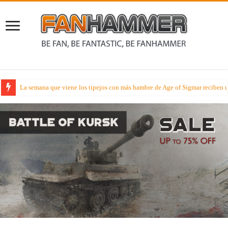
Lectura Veraniega – Hoy disfruta de la novela Señores de la Lanza en cast