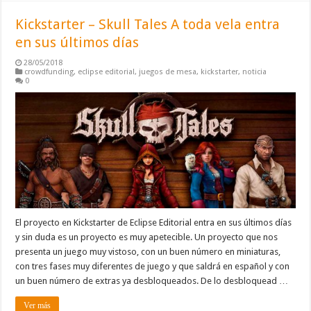
Kickstarter – Skull Tales A toda vela entra
en sus últimos días
28/05/2018
crowdfunding
,
eclipse editorial
,
juegos de mesa
,
kickstarter
,
noticia
0
El proyecto en Kickstarter de Eclipse Editorial entra en sus últimos días
y sin duda es un proyecto es muy apetecible. Un proyecto que nos
presenta un juego muy vistoso, con un buen número en miniaturas,
con tres fases muy diferentes de juego y que saldrá en español y con
un buen número de extras ya desbloqueados. De lo desbloquead …
Ver más