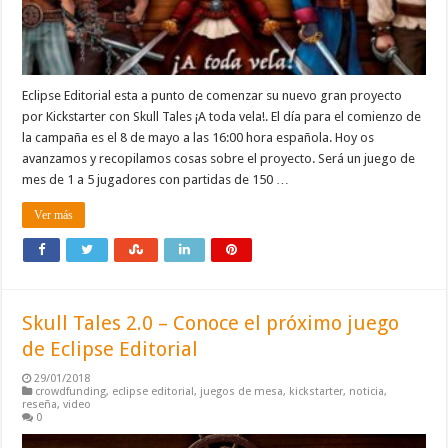
Eclipse Editorial esta a punto de comenzar su nuevo gran proyecto
por Kickstarter con Skull Tales ¡A toda vela!. El día para el comienzo de
la campaña es el 8 de mayo a las 16:00 hora española. Hoy os
avanzamos y recopilamos cosas sobre el proyecto. Será un juego de
mes de 1 a 5 jugadores con partidas de 150 …
Ver más
Skull Tales 2.0 – Conoce el próximo juego
de Eclipse Editorial
29/01/2018
crowdfunding
,
eclipse editorial
,
juegos de mesa
,
kickstarter
,
noticia
,
reseña
,
video
0