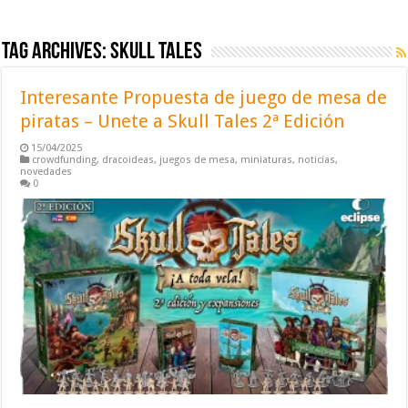
Tag Archives:
skull tales
Interesante Propuesta de juego de mesa de
piratas – Unete a Skull Tales 2ª Edición
15/04/2025
crowdfunding
,
dracoideas
,
juegos de mesa
,
miniaturas
,
noticias
,
novedades
0