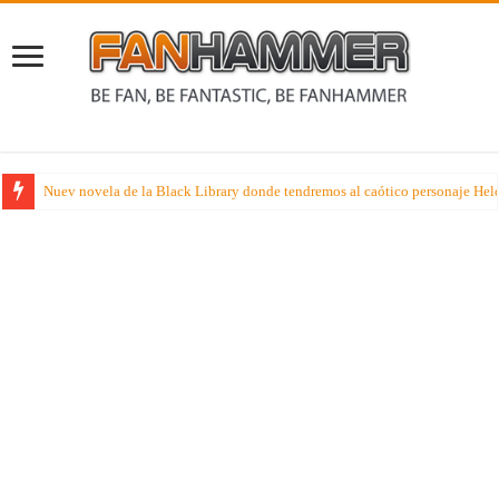
Nuev novela de la Black Library donde tendremos al caótico personaje Held