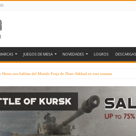
RO
MARCAS
JUEGOS DE MESA
NOVEDADES
LOGROS
DESCARGA
 de Horus nos hablan del Mundo Forja de Zhao-Arkhad en esta semana