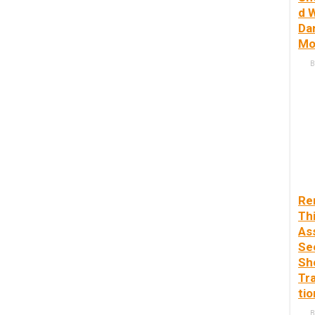
d 
Da
Mo
B
Re
Thi
As
Se
Sh
Tr
tio
B