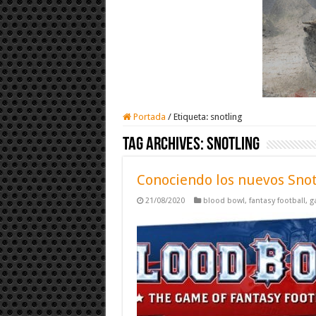
Portada
/
Etiqueta:
snotling
Tag Archives:
snotling
Conociendo los nuevos Snot
21/08/2020
blood bowl
,
fantasy football
,
g