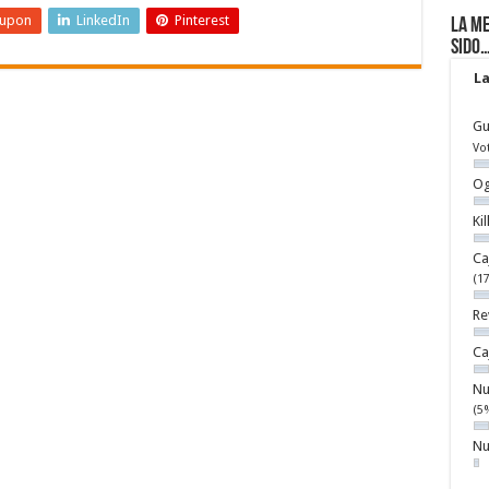
eupon
LinkedIn
Pinterest
La me
sido
La
Gu
Vo
Og
Ki
Ca
(1
Re
Ca
Nu
(5
Nu