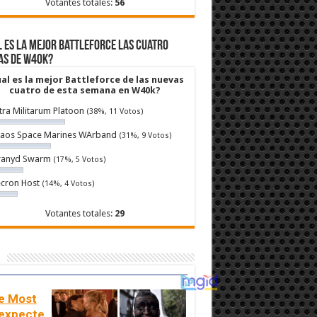
Votantes totales:
56
 es la mejor Battleforce las cuatro
as de W40k?
al es la mejor Battleforce de las nuevas
cuatro de esta semana en W40k?
tra Militarum Platoon
(38%, 11 Votos)
aos Space Marines WArband
(31%, 9 Votos)
ranyd Swarm
(17%, 5 Votos)
cron Host
(14%, 4 Votos)
Votantes totales:
29
e Most
expecte