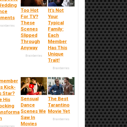
Wedding
Too Hot
It's Not
nce
For TV?
Your
ments
These
Typical
rainberries
Scenes
Family:
Slipped
Each
Through
Member
Anyway
Has This
Unique
Brainberries
Trait!
Brainberries
member
s Kick-
s Star?
Sensual
The Best
e His
Dance
Tarantino
ocking
Scenes We
Movie Yet
ansforma
Saw In
n
Brainberries
Movies
rainberries