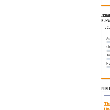
¿Cual
nuev
¿Cu
As
Ch
Ti
Ne
Publi
Th
Un