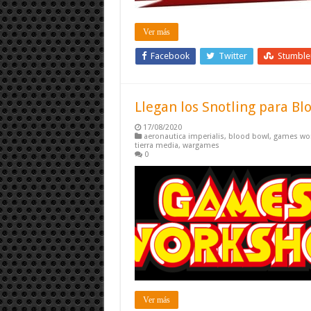
Ver más
Facebook
Twitter
Stumbl
Llegan los Snotling para Bl
17/08/2020
aeronautica imperialis
,
blood bowl
,
games wo
tierra media
,
wargames
0
Ver más