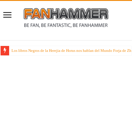
Los libros Negros de la Herejia de Horus nos hablan del Mundo Forja de Z