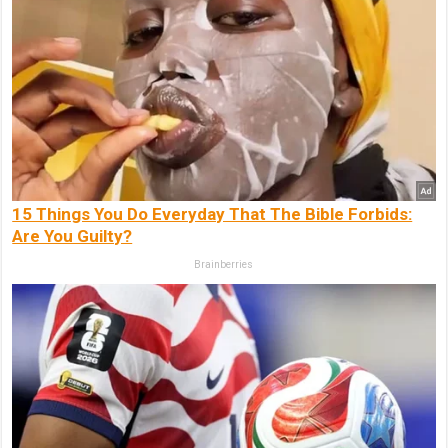
15 Things You Do Everyday That The Bible Forbids:
Are You Guilty?
Brainberries