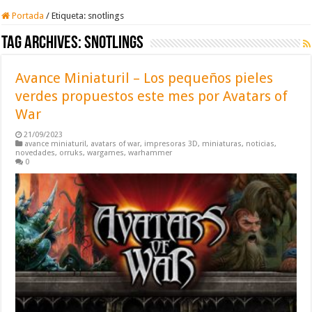
Portada
/
Etiqueta:
snotlings
Tag Archives:
snotlings
Avance Miniaturil – Los pequeños pieles
verdes propuestos este mes por Avatars of
War
21/09/2023
avance miniaturil
,
avatars of war
,
impresoras 3D
,
miniaturas
,
noticias
,
novedades
,
orruks
,
wargames
,
warhammer
0