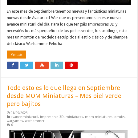
En este mes de Septiembre tenemos nuevas y fantásticas miniaturas
nuevas desde Avatars of War que os presentamos en este nuevo
avance miniaturil del día. Para los que tengáis Impresoras 3D y
necesitéis los más pequeños de los pieles verdes, los snotlings, este
mes un montón de modelos esculpidos al estilo clásico y de siempre
del clásico Warhammer Felix ha …
Ver más
Todo esto es lo que llega en Septiembre
desde MOM Miniaturas – Mes piel verde
pero bajitos
01/09/2023
avance miniaturil
,
impresoras 3D
,
miniaturas
,
mom miniatures
,
orruks
,
wargames
,
warhammer
0