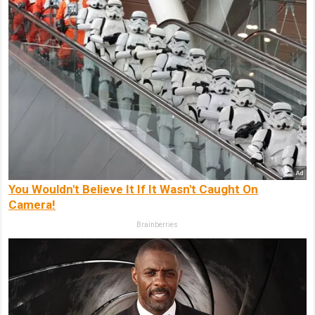
You Wouldn't Believe It If It Wasn't Caught On
Camera!
Brainberries