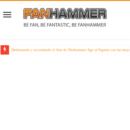
Disfrutando y recordando el Arte de Warhammer Age of Sigmar con las mejo