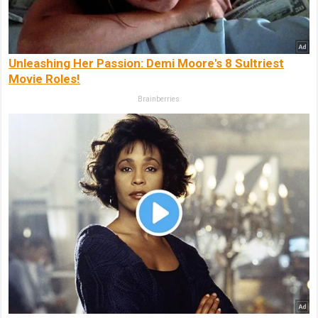
Unleashing Her Passion: Demi Moore's 8 Sultriest
Movie Roles!
Brainberries