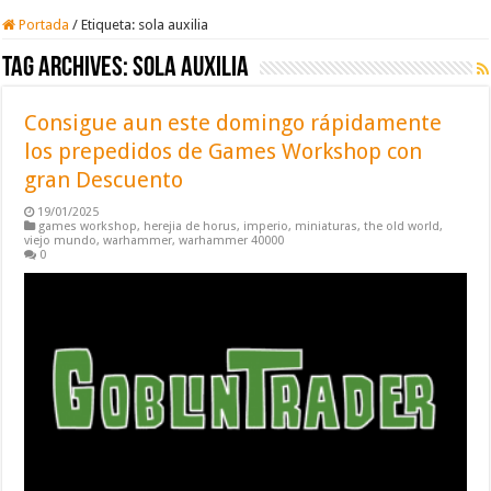
Portada
/
Etiqueta:
sola auxilia
Tag Archives:
sola auxilia
Consigue aun este domingo rápidamente
los prepedidos de Games Workshop con
gran Descuento
19/01/2025
games workshop
,
herejia de horus
,
imperio
,
miniaturas
,
the old world
,
viejo mundo
,
warhammer
,
warhammer 40000
0