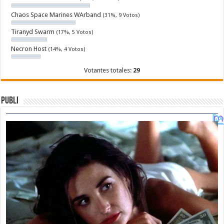
Chaos Space Marines WArband
(31%, 9 Votos)
Tiranyd Swarm
(17%, 5 Votos)
Necron Host
(14%, 4 Votos)
Votantes totales:
29
Publi