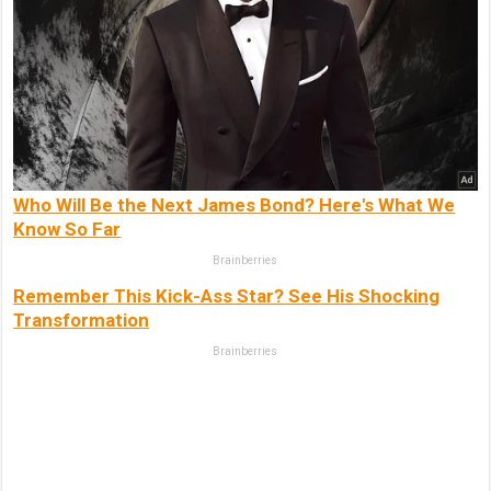
Who Will Be the Next James Bond? Here's What We
Know So Far
Brainberries
Remember This Kick-Ass Star? See His Shocking
Transformation
Brainberries