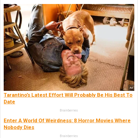
Tarantino’s Latest Effort Will Probably Be His Best To
Date
Brainberries
Enter A World Of Weirdness: 8 Horror Movies Where
Nobody Dies
Brainberries