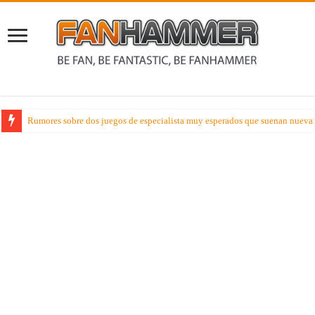
Rumores sobre dos juegos de especialista muy esperados que suenan nueva