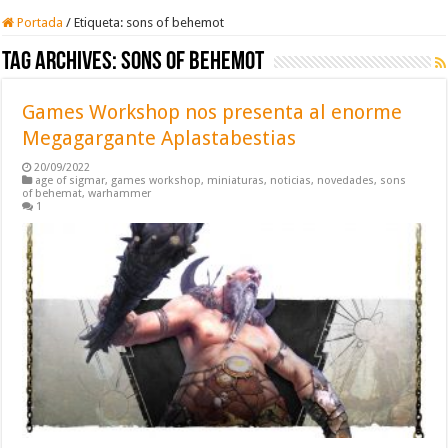
Portada
/
Etiqueta:
sons of behemot
Tag Archives:
sons of behemot
Games Workshop nos presenta al enorme
Megagargante Aplastabestias
20/09/2022
age of sigmar
,
games workshop
,
miniaturas
,
noticias
,
novedades
,
sons
of behemat
,
warhammer
1