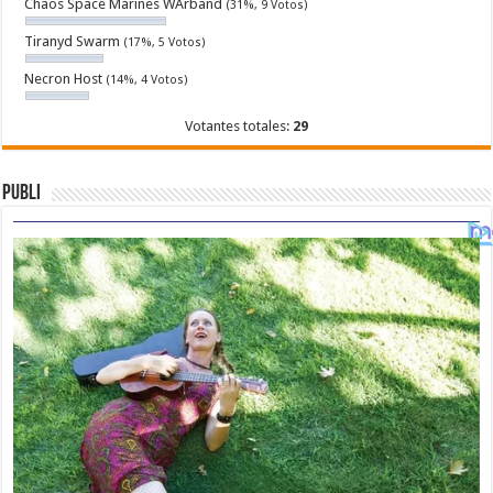
Chaos Space Marines WArband
(31%, 9 Votos)
Tiranyd Swarm
(17%, 5 Votos)
Necron Host
(14%, 4 Votos)
Votantes totales:
29
Publi