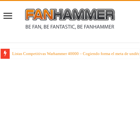
Listas Competitivas Warhammer 40000 – Cogiendo forma el meta de undéc