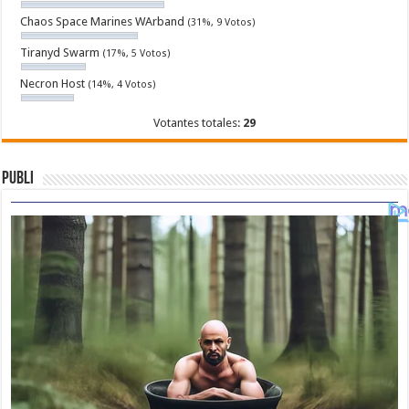
Chaos Space Marines WArband
(31%, 9 Votos)
Tiranyd Swarm
(17%, 5 Votos)
Necron Host
(14%, 4 Votos)
Votantes totales:
29
Publi