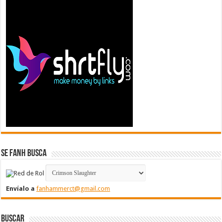
Se FanH Busca
Envíalo a
fanhammerct@gmail.com
Buscar