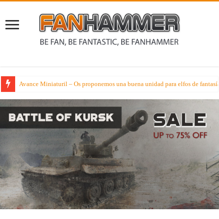
Avance Miniaturil – Os proponemos una buena unidad para elfos de fantasí