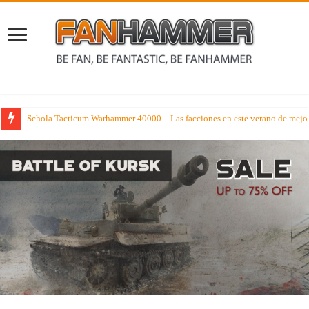
Schola Tacticum Warhammer 40000 – Las facciones en este verano de mejor