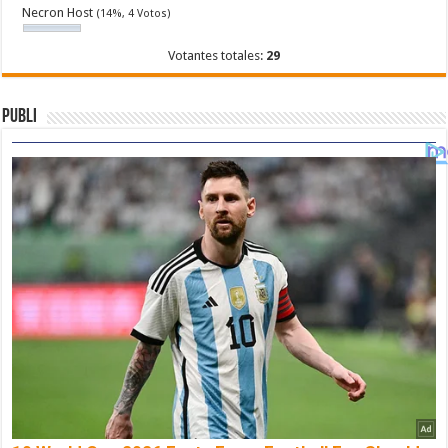
Necron Host
(14%, 4 Votos)
Votantes totales:
29
Publi