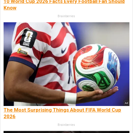
10 World Cup 2026 Facts Every Football Fan Should
Know
Brainberries
The Most Surprising Things About FIFA World Cup
2026
Brainberries