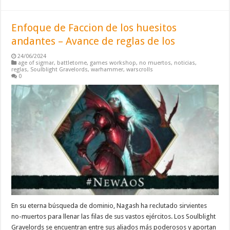
Enfoque de Faccion de los huesitos
andantes – Avance de reglas de los
24/06/2024
age of sigmar
,
battletome
,
games workshop
,
no muertos
,
noticias
,
reglas
,
Soulblight Gravelords
,
warhammer
,
warscrolls
0
En su eterna búsqueda de dominio, Nagash ha reclutado sirvientes
no-muertos para llenar las filas de sus vastos ejércitos. Los Soulblight
Gravelords se encuentran entre sus aliados más poderosos y aportan