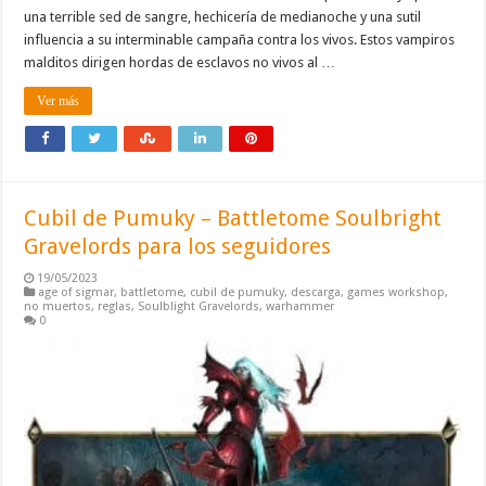
una terrible sed de sangre, hechicería de medianoche y una sutil
influencia a su interminable campaña contra los vivos. Estos vampiros
malditos dirigen hordas de esclavos no vivos al …
Ver más
Cubil de Pumuky – Battletome Soulbright
Gravelords para los seguidores
19/05/2023
age of sigmar
,
battletome
,
cubil de pumuky
,
descarga
,
games workshop
,
no muertos
,
reglas
,
Soulblight Gravelords
,
warhammer
0