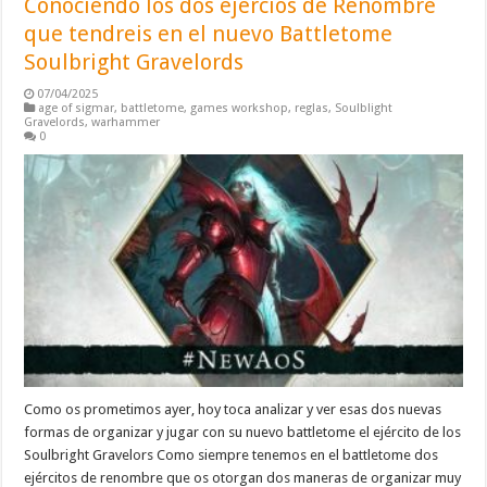
Conociendo los dos ejércios de Renombre
que tendreis en el nuevo Battletome
Soulbright Gravelords
07/04/2025
age of sigmar
,
battletome
,
games workshop
,
reglas
,
Soulblight
Gravelords
,
warhammer
0
Como os prometimos ayer, hoy toca analizar y ver esas dos nuevas
formas de organizar y jugar con su nuevo battletome el ejército de los
Soulbright Gravelors Como siempre tenemos en el battletome dos
ejércitos de renombre que os otorgan dos maneras de organizar muy