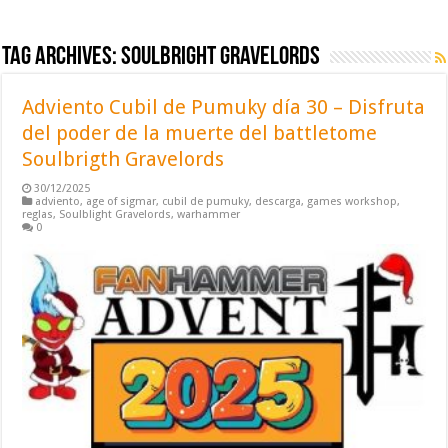
Tag Archives:
Soulbright Gravelords
Adviento Cubil de Pumuky día 30 – Disfruta
del poder de la muerte del battletome
Soulbrigth Gravelords
30/12/2025
adviento
,
age of sigmar
,
cubil de pumuky
,
descarga
,
games workshop
,
reglas
,
Soulblight Gravelords
,
warhammer
0