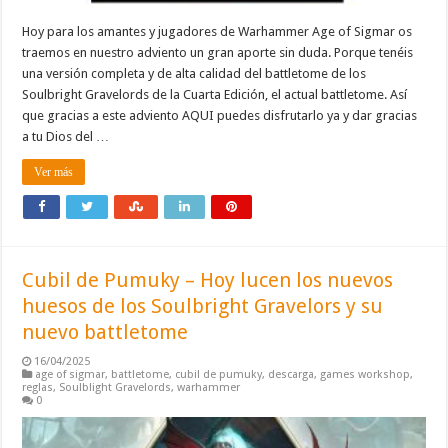
Hoy para los amantes y jugadores de Warhammer Age of Sigmar os
traemos en nuestro adviento un gran aporte sin duda. Porque tenéis
una versión completa y de alta calidad del battletome de los
Soulbright Gravelords de la Cuarta Edición, el actual battletome. Así
que gracias a este adviento AQUI puedes disfrutarlo ya y dar gracias
a tu Dios del …
Ver más
Cubil de Pumuky – Hoy lucen los nuevos
huesos de los Soulbright Gravelors y su
nuevo battletome
16/04/2025
age of sigmar
,
battletome
,
cubil de pumuky
,
descarga
,
games workshop
,
reglas
,
Soulblight Gravelords
,
warhammer
0