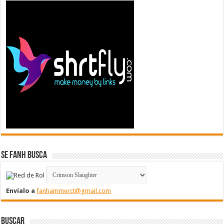
Se FanH Busca
Envíalo a
fanhammerct@gmail.com
Buscar