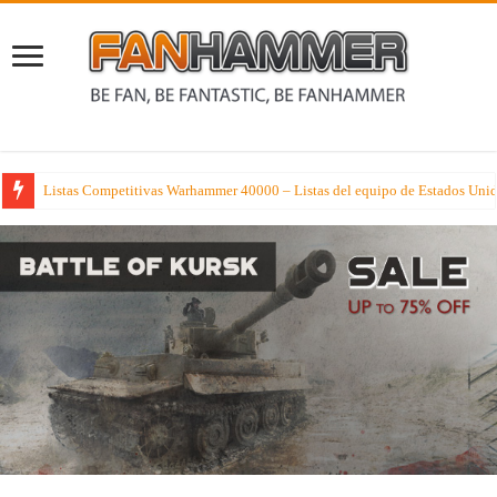
La semana que viene los tipejos con más hambre de Age of Sigmar reciben