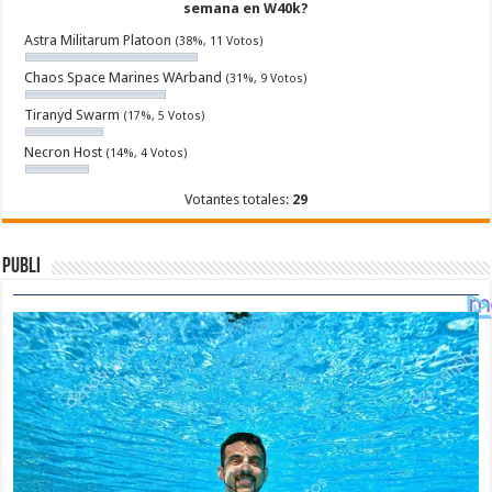
semana en W40k?
Astra Militarum Platoon
(38%, 11 Votos)
Chaos Space Marines WArband
(31%, 9 Votos)
Tiranyd Swarm
(17%, 5 Votos)
Necron Host
(14%, 4 Votos)
Votantes totales:
29
Publi