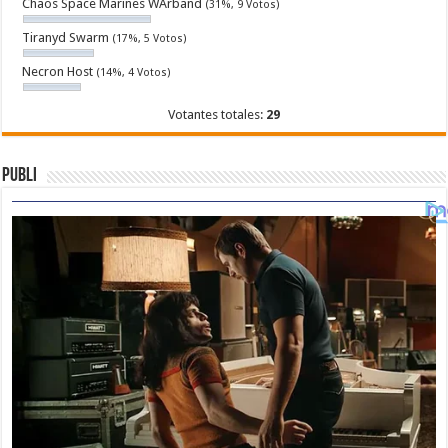
Chaos Space Marines WArband
(31%, 9 Votos)
Tiranyd Swarm
(17%, 5 Votos)
Necron Host
(14%, 4 Votos)
Votantes totales:
29
Publi