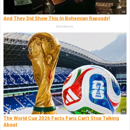
And They Did Show This In Bohemian Rapsody!
Brainberries
The World Cup 2026 Facts Fans Can't Stop Talking
About