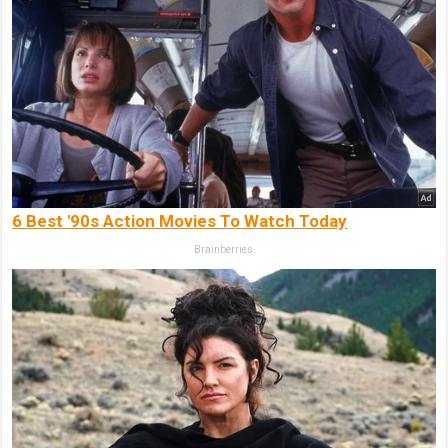
6 Best '90s Action Movies To Watch Today
Brainberries