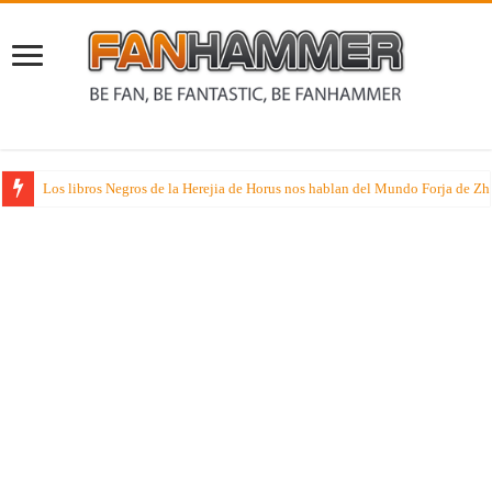
Los libros Negros de la Herejia de Horus nos hablan del Mundo Forja de Z