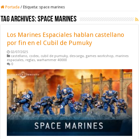
Portada
/
Etiqueta:
space marines
Tag Archives:
space marines
Los Marines Espaciales hablan castellano
por fin en el Cubil de Pumuky
02/07/2025
castellano
,
codex
,
cubil de pumuky
,
descarga
,
games workshop
,
marines
espaciales
,
reglas
,
warhammer 40000
0