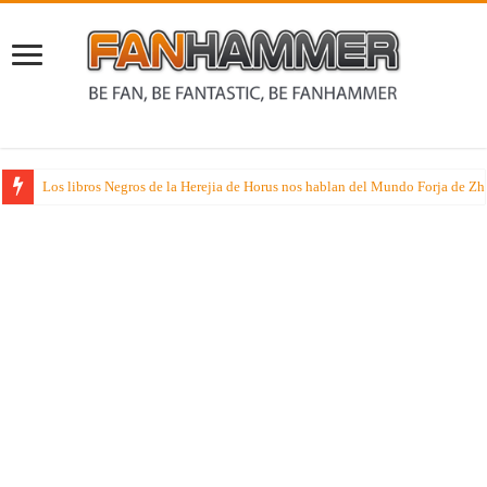
Rumores sobre dos juegos de especialista muy esperados que suenan nueva