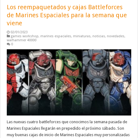
Los reempaquetados y cajas Battleforces
de Marines Espaciales para la semana que
viene
02/01/2023
games workshop
,
marines espaciales
,
miniaturas
,
noticias
,
novedades
,
warhammer 40000
0
Las nuevas cuatro battleforces que conocimos la semana pasada de
Marines Espaciales llegarán en prepedido el próximo sábado. Son
muy buenas cajas de inicio de Marines Espaciales muy personalizadas