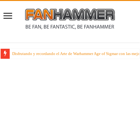
Disfrutando y recordando el Arte de Warhammer Age of Sigmar con las mejo