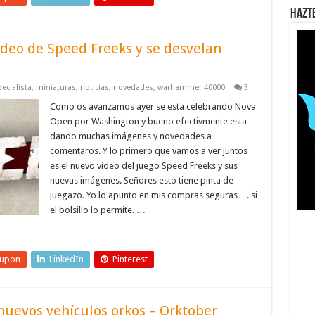
Hazt
deo de Speed Freeks y se desvelan
ecialista
,
miniaturas
,
noticias
,
novedades
,
warhammer 40000
3
Como os avanzamos ayer se esta celebrando Nova
Open por Washington y bueno efectivmente esta
dando muchas imágenes y novedades a
comentaros. Y lo primero que vamos a ver juntos
es el nuevo vídeo del juego Speed Freeks y sus
nuevas imágenes. Señores esto tiene pinta de
juegazo. Yo lo apunto en mis compras seguras…. si
el bolsillo lo permite. …
eupon
LinkedIn
Pinterest
nuevos vehículos orkos – Orktober