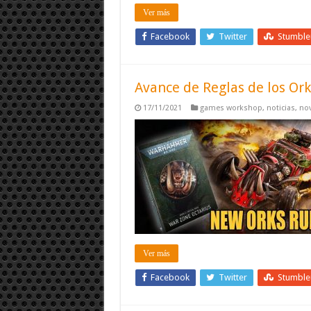
Ver más
Facebook
Twitter
Stumbl
Avance de Reglas de los Ork
17/11/2021
games workshop
,
noticias
,
no
Ver más
Facebook
Twitter
Stumbl