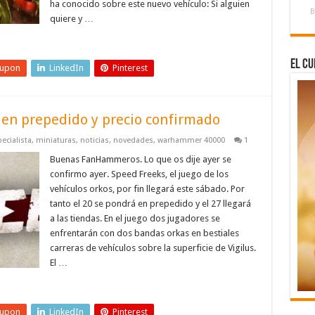
ha conocido sobre este nuevo vehículo: Si alguien
B
quiere y …
El Cu
eupon
LinkedIn
Pinterest
 en prepedido y precio confirmado
ecialista
,
miniaturas
,
noticias
,
novedades
,
warhammer 40000
1
Buenas FanHammeros. Lo que os dije ayer se
confirmo ayer. Speed Freeks, el juego de los
vehículos orkos, por fin llegará este sábado. Por
tanto el 20 se pondrá en prepedido y el 27 llegará
a las tiendas. En el juego dos jugadores se
enfrentarán con dos bandas orkas en bestiales
carreras de vehículos sobre la superficie de Vigilus.
El …
eupon
LinkedIn
Pinterest