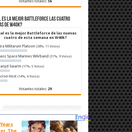
Votantes totales:
56
 es la mejor Battleforce las cuatro
as de W40k?
al es la mejor Battleforce de las nuevas
cuatro de esta semana en W40k?
tra Militarum Platoon
(38%, 11 Votos)
aos Space Marines WArband
(31%, 9 Votos)
ranyd Swarm
(17%, 5 Votos)
cron Host
(14%, 4 Votos)
Votantes totales:
29
 Years
ter, The