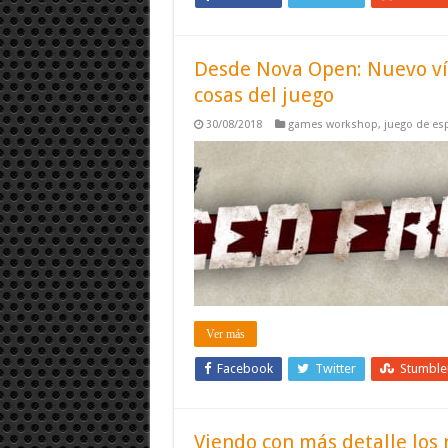
Desde Nova Open: Nuevo ví
cosas del juego
30/08/2018
games workshop
,
juego de esp
Ver más
Facebook
Twitter
Stumbl
Viendo con más detalle los 