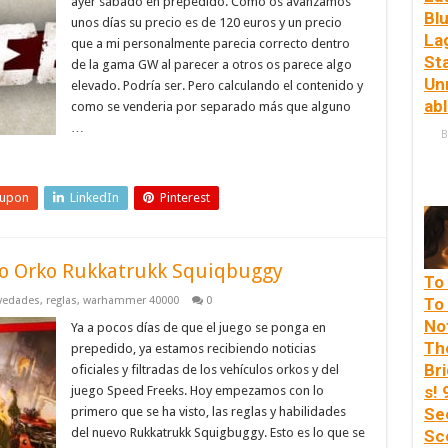
ayer sábado en prepedido. Como os avanzamos
Bl
unos días su precio es de 120 euros y un precio
La
que a mi personalmente parecia correcto dentro
St
de la gama GW al parecer a otros os parece algo
Un
elevado. Podría ser. Pero calculando el contenido y
ab
como se venderia por separado más que alguno
…
B
eupon
LinkedIn
Pinterest
ulo Orko Rukkatrukk Squiqbuggy
To
vedades
,
reglas
,
warhammer 40000
0
To
No
Ya a pocos días de que el juego se ponga en
Th
prepedido, ya estamos recibiendo noticias
Br
oficiales y filtradas de los vehículos orkos y del
s! 
juego Speed Freeks. Hoy empezamos con lo
primero que se ha visto, las reglas y habilidades
Se
del nuevo Rukkatrukk Squigbuggy. Esto es lo que se
Sc