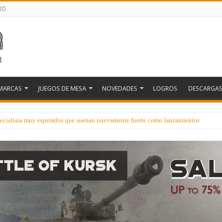
RO
MARCAS
JUEGOS DE MESA
NOVEDADES
LOGROS
DESCARGA
ecialista muy esperados que suenan nuevamente fuerte como lanzamientos