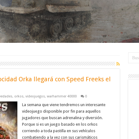
cidad Orka llegará con Speed Freeks el
vedades
,
orkos
,
videojuegos
,
warhammer 40000
0
La semana que viene tendremos un interesante
videojuego disponible por fin para aquellos
jugadores que buscan adrenalina y diversión.
Porque si es un juego basado en los orkos
corriendo a toda pastilla en sus vehículos
combatiendo a la vez con sus carismáticos