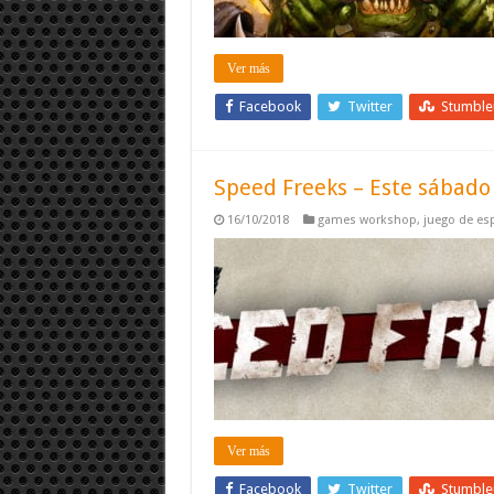
Ver más
Facebook
Twitter
Stumbl
Speed Freeks – Este sábado
16/10/2018
games workshop
,
juego de esp
Ver más
Facebook
Twitter
Stumbl