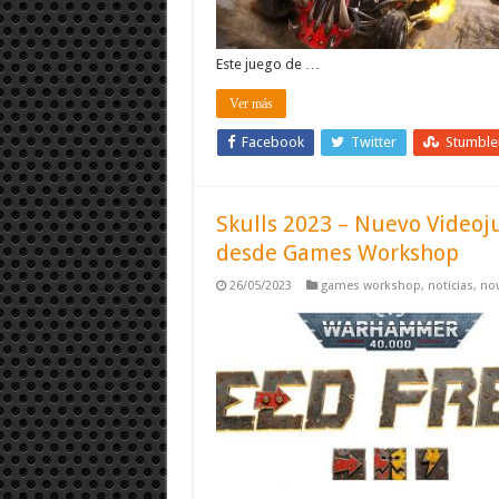
Este juego de …
Ver más
Facebook
Twitter
Stumbl
Skulls 2023 – Nuevo Videoju
desde Games Workshop
26/05/2023
games workshop
,
noticias
,
no