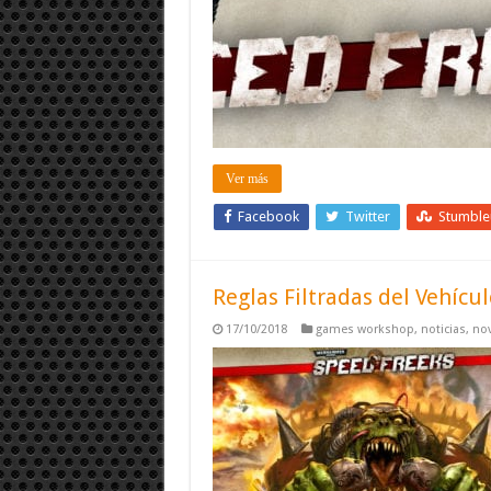
Ver más
Facebook
Twitter
Stumbl
Reglas Filtradas del Vehíc
17/10/2018
games workshop
,
noticias
,
no