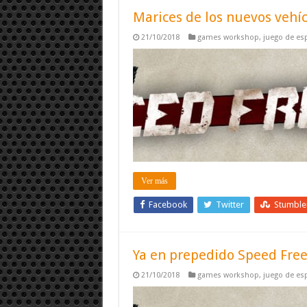
Marices de los nuevos vehí
21/10/2018
games workshop
,
juego de esp
Ver más
Facebook
Twitter
Stumbl
Ya en prepedido Speed Free
21/10/2018
games workshop
,
juego de esp