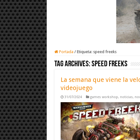
Portada
/
Etiqueta:
speed freeks
Tag Archives:
speed freeks
La semana que viene la velo
videojuego
31/07/2024
games workshop
,
noticias
,
no