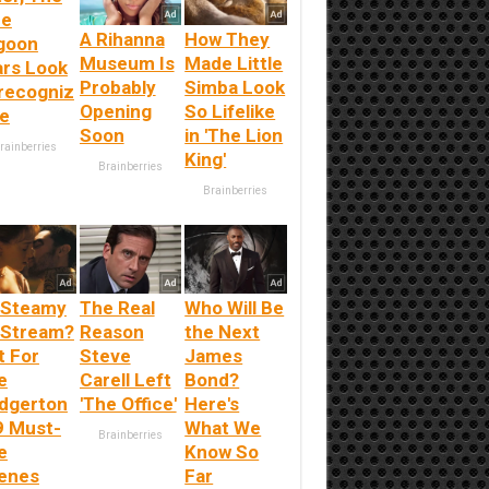
ue
A Rihanna
How They
goon
Museum Is
Made Little
ars Look
Probably
Simba Look
recogniz
Opening
So Lifelike
le
Soon
in 'The Lion
rainberries
King'
Brainberries
Brainberries
 Steamy
The Real
Who Will Be
 Stream?
Reason
the Next
t For
Steve
James
e
Carell Left
Bond?
idgerton
'The Office'
Here's
9 Must-
What We
Brainberries
e
Know So
enes
Far