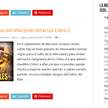
La me
sido
eupon
LinkedIn
Pinterest
La
Gu
os del Warzone Octarius Libro 2
Vo
vedades
,
orkos
,
reglas
,
warhammer 40000
0
Og
En el suplemento de Warzone Octarius recien
Ki
salido hay un buen puñado de interesantes nuevas
reglas para el Culto de la Velocidad y para el klan
Ca
del Hacha Sangrienta de los Orkos Así que atentos
(1
Kaudillos Orkos a ellas porque os pueden ayudar
mucho a mejorar vuestro ejército si sabeis sacarle
Re
partido. Os toca estudiar. Rasgos del Señor del
Ca
Klan …
Nu
(5
eupon
LinkedIn
Pinterest
Nu