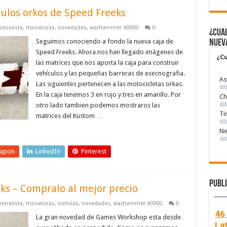
culos orkos de Speed Freeks
ecialista
,
miniaturas
,
novedades
,
warhammer 40000
0
¿Cual
Seguimos conociendo a fondo la nueva caja de
nuev
Speed Freeks. Ahora nos han llegado imágenes de
¿Cu
las matrices que nos aporta la caja para construir
vehículos y las pequeñas barreras de esecnografia.
As
Las siguientes pertenecen a las motocicletas orkas.
En la caja tenemos 3 en rojo y tres en amarillo. Por
Ch
otro lado tambien podemos mostraros las
Ti
matrices del Kustom …
Ne
eupon
LinkedIn
Pinterest
Publi
ks – Compralo al mejor precio
ecialista
,
miniaturas
,
noticias
,
novedades
,
warhammer 40000
0
46
La gran novedad de Games Workshop esta desde
La