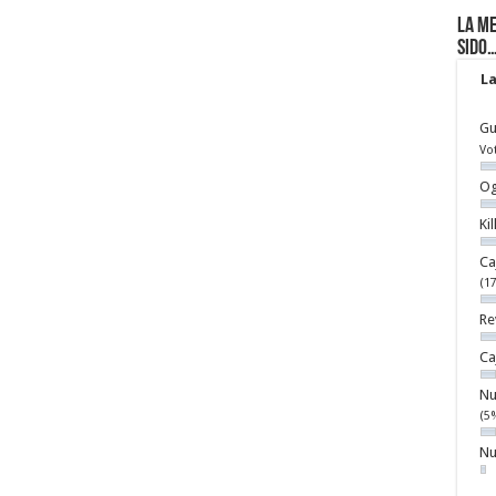
La me
sido
La
Gu
Vo
Og
Ki
Ca
(1
Re
Ca
Nu
(5
Nu