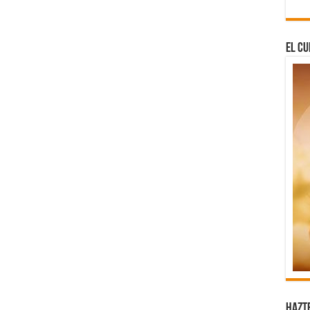
El Cu
Hazt