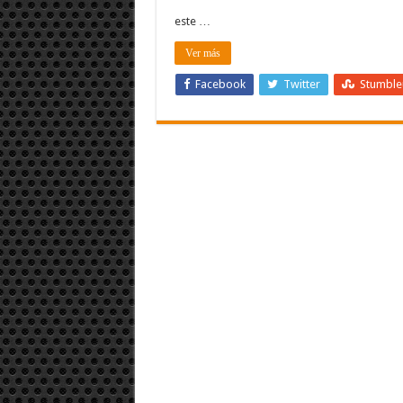
este …
Ver más
Facebook
Twitter
Stumbl