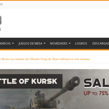
RO
MARCAS
JUEGOS DE MESA
NOVEDADES
LOGROS
DESCARGA
 de Horus nos hablan del Mundo Forja de Zhao-Arkhad en esta semana