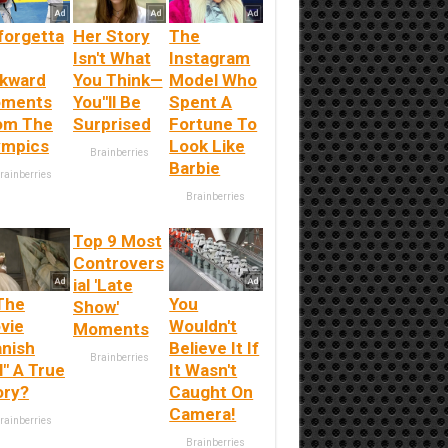
forgetta
Her Story
The
Isn't What
Instagram
kward
You Think—
Model Who
ments
You''ll Be
Spent A
om The
Surprised
Fortune To
ympics
Look Like
Brainberries
Barbie
rainberries
Brainberries
Top 9 Most
Controvers
ial 'Late
 The
You
Show'
vie
Wouldn't
Moments
anish
Believe It If
Brainberries
l" A True
It Wasn't
ory?
Caught On
Camera!
rainberries
Brainberries