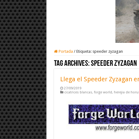
Portada
/
Etiqueta:
speeder zyzagan
Tag Archives:
speeder zyzagan
Llega el Speeder Zyzagan e
27/09/2019
cicatrices blancas
,
forge world
,
herejia de horu