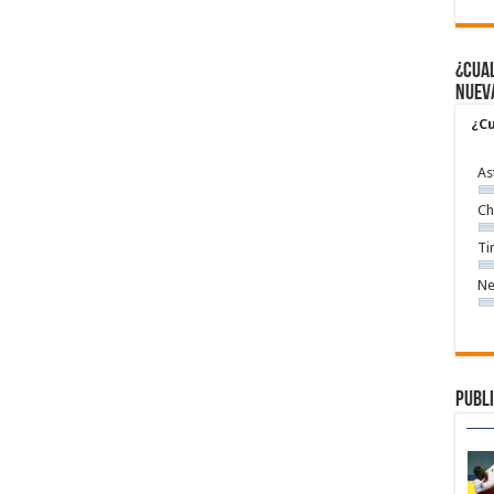
¿Cual
nuev
¿Cu
As
Ch
Ti
Ne
Publi