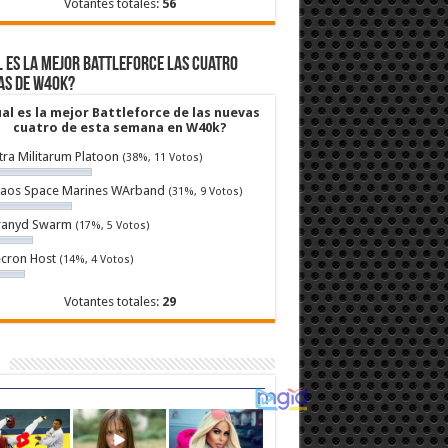
Votantes totales:
56
 es la mejor Battleforce las cuatro
as de W40k?
al es la mejor Battleforce de las nuevas
cuatro de esta semana en W40k?
tra Militarum Platoon
(38%, 11 Votos)
aos Space Marines WArband
(31%, 9 Votos)
ranyd Swarm
(17%, 5 Votos)
cron Host
(14%, 4 Votos)
Votantes totales:
29