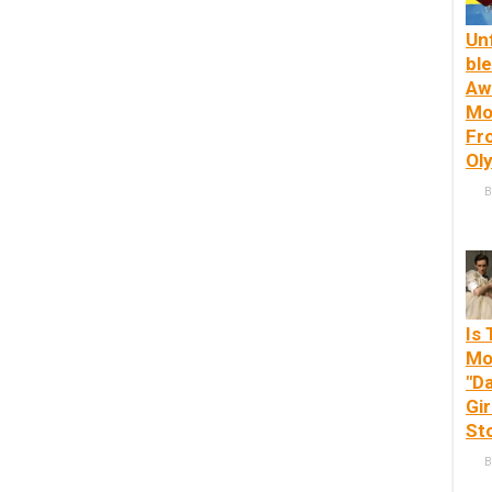
Un
ble
Aw
Mo
Fr
Ol
B
Is
Mo
"D
Gir
St
B