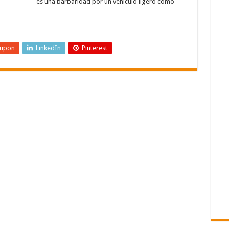
es una barbaridad por un vehículo ligero como
eupon
LinkedIn
Pinterest