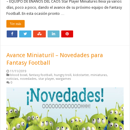
– EQUIPO DE ENANOS DEL CAOS Star Player Miniatures lleva ya varios
días, poco a poco, dando el avance de su próximo equipo de Fantasy
Football. En esta ocasión pronto …
Ver más
Avance Miniaturil – Novedades para
Fantasy Football
11/11/2019
blood bowl
,
fantasy football
,
hungry troll
,
kickstarter
,
miniaturas
,
noticias
,
novedades
,
star player
,
wargames
0