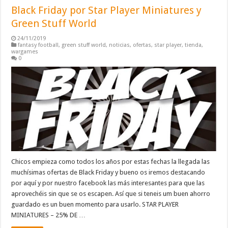
Black Friday por Star Player Miniatures y
Green Stuff World
24/11/2019
fantasy football
,
green stuff world
,
noticias
,
ofertas
,
star player
,
tienda
,
wargames
0
Chicos empieza como todos los años por estas fechas la llegada las
muchísimas ofertas de Black Friday y bueno os iremos destacando
por aquí y por nuestro facebook las más interesantes para que las
aprovechéis sin que se os escapen. Así que si teneis um buen ahorro
guardado es un buen momento para usarlo. STAR PLAYER
MINIATURES – 25% DE …