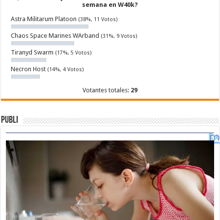
semana en W40k?
Astra Militarum Platoon
(38%, 11 Votos)
Chaos Space Marines WArband
(31%, 9 Votos)
Tiranyd Swarm
(17%, 5 Votos)
Necron Host
(14%, 4 Votos)
Votantes totales:
29
Publi