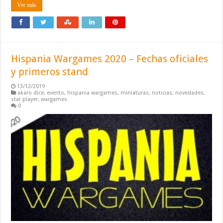
Ver más
Hispania Wargames 2020 – Fechas oficiales
y primeros stand
13/12/2019
akaro dice
,
evento
,
hispania wargames
,
miniaturas
,
noticias
,
novedades
,
star player
,
wargames
0