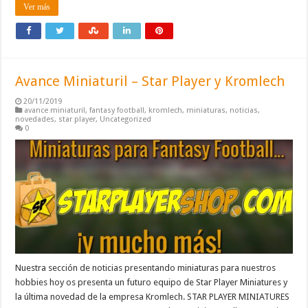
Ver más
Avance Miniaturil – Star Player y Kromlech
20/11/2019
avance miniaturil
,
fantasy football
,
kromlech
,
miniaturas
,
noticias
,
novedades
,
star player
,
Uncategorized
0
Nuestra sección de noticias presentando miniaturas para nuestros
hobbies hoy os presenta un futuro equipo de Star Player Miniatures y
la última novedad de la empresa Kromlech. STAR PLAYER MINIATURES