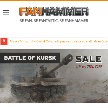
Avance Miniaturil – Genial Caballería para ser tu carga a caballo de tu G