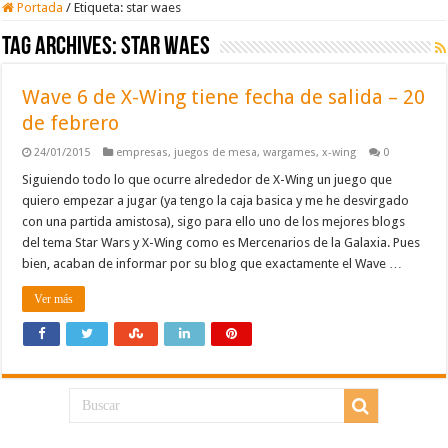
Portada
/
Etiqueta:
star waes
Tag Archives:
star waes
Wave 6 de X-Wing tiene fecha de salida – 20
de febrero
24/01/2015
empresas
,
juegos de mesa
,
wargames
,
x-wing
0
Siguiendo todo lo que ocurre alrededor de X-Wing un juego que
quiero empezar a jugar (ya tengo la caja basica y me he desvirgado
con una partida amistosa), sigo para ello uno de los mejores blogs
del tema Star Wars y X-Wing como es Mercenarios de la Galaxia. Pues
bien, acaban de informar por su blog que exactamente el Wave …
Ver más