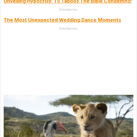
Unveiling Hypocrisy: 15 Taboos The Bible Condemns!
Brainberries
The Most Unexpected Wedding Dance Moments
Brainberries