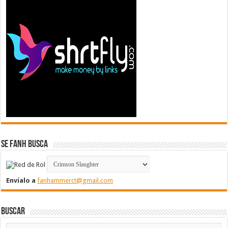
Se FanH Busca
Envíalo a
fanhammerct@gmail.com
Buscar