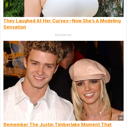
They Laughed At Her Curves—Now She's A Modeling
Sensation
Brainberries
Remember The Justin Timberlake Moment That