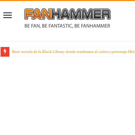
Nuev novela de la Black Library donde tendremos al caótico personaje Held