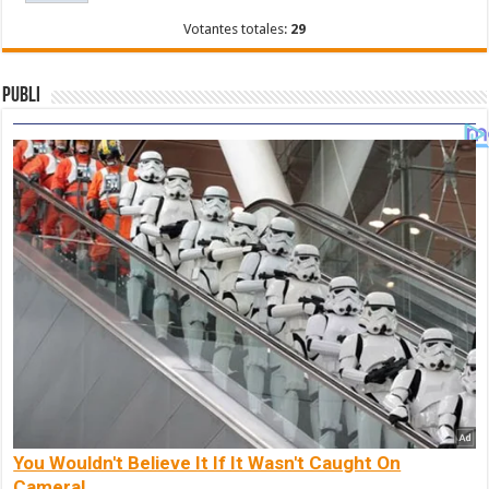
Votantes totales:
29
Publi
You Wouldn't Believe It If It Wasn't Caught On
Camera!