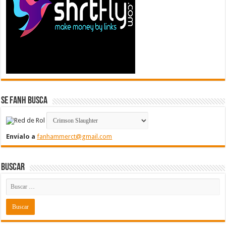
Se FanH Busca
Envíalo a
fanhammerct@gmail.com
Buscar