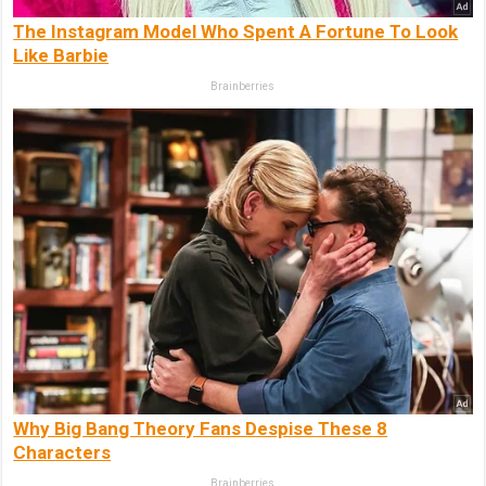
The Instagram Model Who Spent A Fortune To Look
Like Barbie
Brainberries
Why Big Bang Theory Fans Despise These 8
Characters
Brainberries