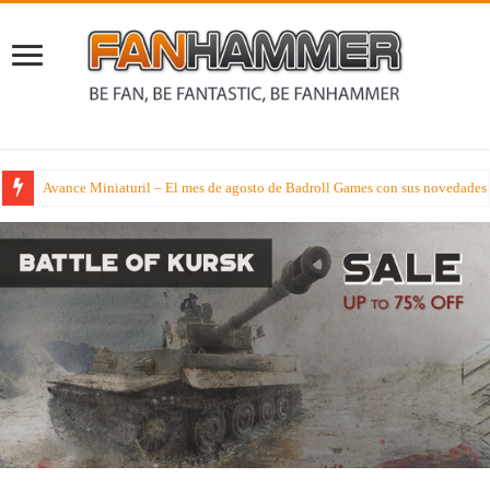
Avance Miniaturil – El mes de agosto de Badroll Games con sus novedades