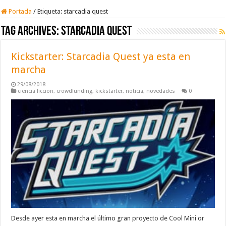
Portada
/
Etiqueta:
starcadia quest
Tag Archives:
starcadia quest
Kickstarter: Starcadia Quest ya esta en
marcha
29/08/2018
ciencia ficcion
,
crowdfunding
,
kickstarter
,
noticia
,
novedades
0
Desde ayer esta en marcha el último gran proyecto de Cool Mini or