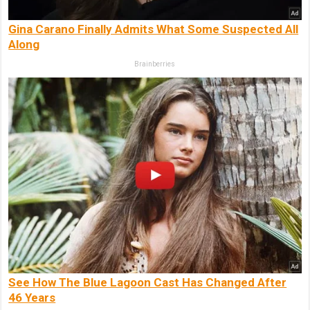
Gina Carano Finally Admits What Some Suspected All
Along
Brainberries
See How The Blue Lagoon Cast Has Changed After
46 Years