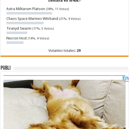
semana en W40k?
Astra Militarum Platoon
(38%, 11 Votos)
Chaos Space Marines WArband
(31%, 9 Votos)
Tiranyd Swarm
(17%, 5 Votos)
Necron Host
(14%, 4 Votos)
Votantes totales:
29
Publi