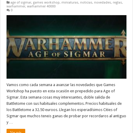
age of sigmar
,
games workshop
,
miniaturas
,
noticias
,
novedades
,
reglas
,
warhammer
,
warhammer 40000
0
Vamos como cada semana a avanzar las novedades que Games
Workshop ha puesto en esta ocasión en prepedido para Age of
Sigmar. Esta semana cosas muy interesantes, doble salida de
Battletome con sus habituales complementos. Precios habituales de
los Battletome a 32.50 euroos. Llegan los esperadísimos Cities of
Sigmar que muchos teneis ganas de probar por recordaros al antiguo
y …
Ver más