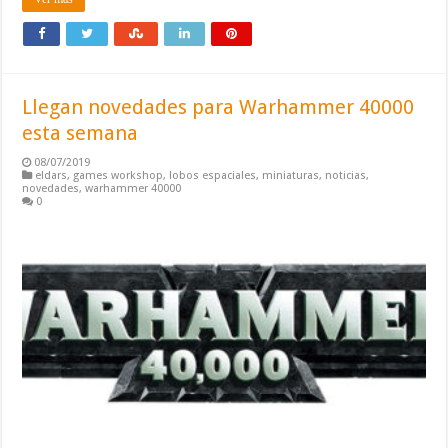
Llegan novedades para Warhammer 40000
esta semana
08/07/2019
eldars
,
games workshop
,
lobos espaciales
,
miniaturas
,
noticias
,
novedades
,
warhammer 40000
0