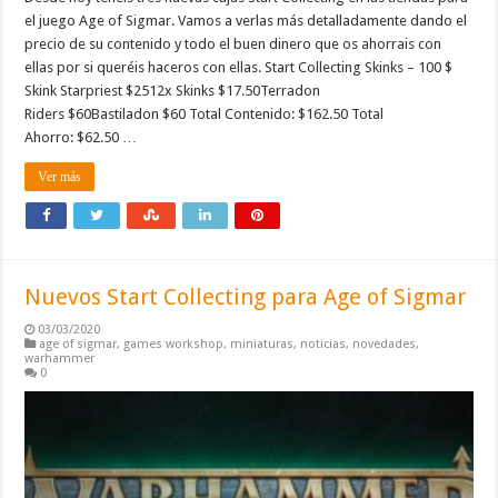
el juego Age of Sigmar. Vamos a verlas más detalladamente dando el
precio de su contenido y todo el buen dinero que os ahorrais con
ellas por si queréis haceros con ellas. Start Collecting Skinks – 100 $
Skink Starpriest $2512x Skinks $17.50Terradon
Riders $60Bastiladon $60 Total Contenido: $162.50 Total
Ahorro: $62.50 …
Ver más
Nuevos Start Collecting para Age of Sigmar
03/03/2020
age of sigmar
,
games workshop
,
miniaturas
,
noticias
,
novedades
,
warhammer
0