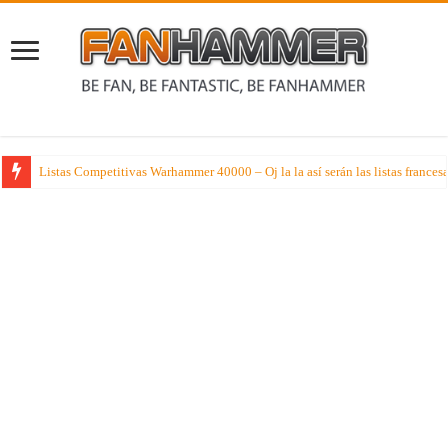
Nuev novela de la Black Library donde tendremos al caótico personaje Held