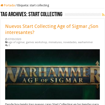
Portada
/
Etiqueta:
start collecting
Tag Archives:
start collecting
Nuevos Start Collecting Age of Sigmar ¿Son
interesantes?
07/03/2020
age of sigmar
,
games workshop
,
miniaturas
,
novedades
,
warhammer
0
Desde hoy tenéis tres nuevas cajas Start Collecting en las tiendas para