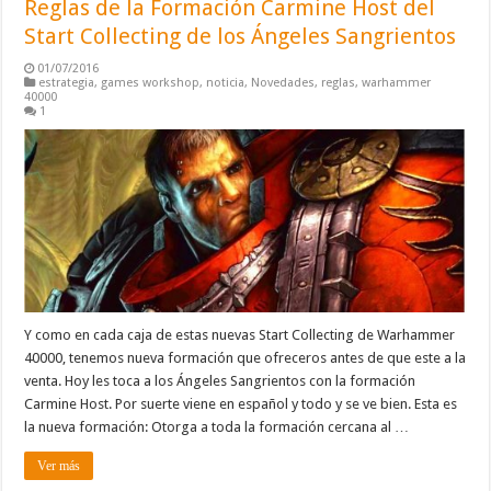
Reglas de la Formación Carmine Host del
Start Collecting de los Ángeles Sangrientos
01/07/2016
estrategia
,
games workshop
,
noticia
,
Novedades
,
reglas
,
warhammer
40000
1
Y como en cada caja de estas nuevas Start Collecting de Warhammer
40000, tenemos nueva formación que ofreceros antes de que este a la
venta. Hoy les toca a los Ángeles Sangrientos con la formación
Carmine Host. Por suerte viene en español y todo y se ve bien. Esta es
la nueva formación: Otorga a toda la formación cercana al …
Ver más