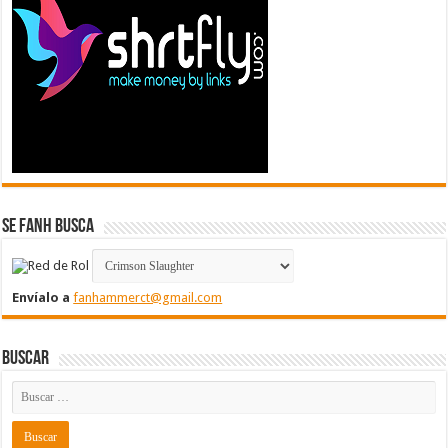
Se FanH Busca
Envíalo a
fanhammerct@gmail.com
Buscar