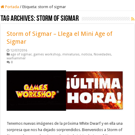
Portada
/
Etiqueta:
storm of sigmar
Tag Archives:
storm of sigmar
Storm of Sigmar – Llega el Mini Age of
Sigmar
12/07/2016
age of sigmar
,
games workshop
,
miniaturas
,
noticia
,
Novedades
,
warhammer
8
Tenemos nuevas imágenes de la próxima White Dwarf y en ella una
sorpresa que nos ha dejado sorprendidos. Bienvenidos a Storm of