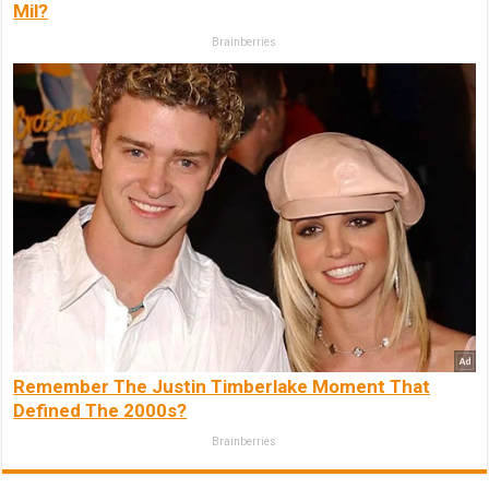
Mil?
Brainberries
Remember The Justin Timberlake Moment That
Defined The 2000s?
Brainberries