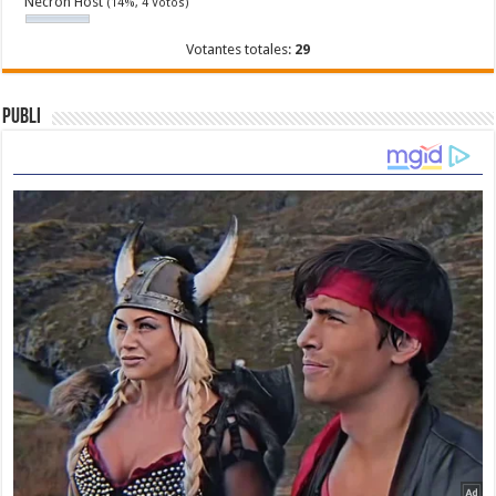
Necron Host
(14%, 4 Votos)
Votantes totales:
29
Publi