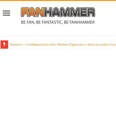
Rumores – Confirmaciones sobre Marines Espaciales y ahora no parece loc