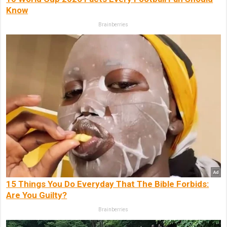
Know
Brainberries
15 Things You Do Everyday That The Bible Forbids:
Are You Guilty?
Brainberries