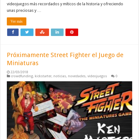
videojuegos más recordados y míticos de la historia y ofreciendo
unas preciosas y …
Ver más
Próximamente Street Fighter el Juego de
Miniaturas
22/03/2018
crowdfunding
,
kickstarter
,
noticias
,
novedades
,
videojuegos
0