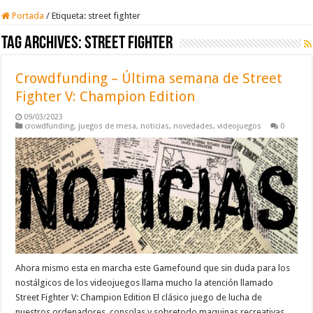
Portada
/
Etiqueta:
street fighter
Tag Archives:
street fighter
Crowdfunding – Última semana de Street
Fighter V: Champion Edition
09/03/2023
crowdfunding
,
juegos de mesa
,
noticias
,
novedades
,
videojuegos
0
Ahora mismo esta en marcha este Gamefound que sin duda para los
nostálgicos de los videojuegos llama mucho la atención llamado
Street Fighter V: Champion Edition El clásico juego de lucha de
nuestros ordenadores, consolas y sobretodo maquinas recreativas