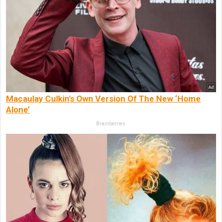
Macaulay Culkin's Own Version Of The New ‘Home
Alone’
Brainberries