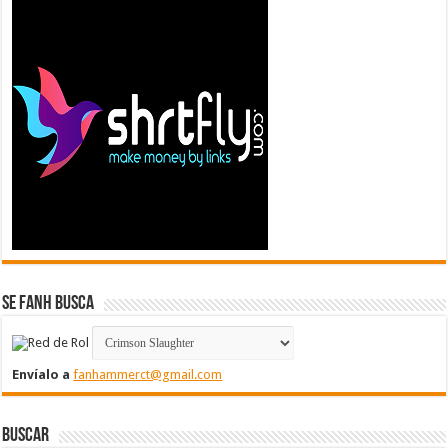
Se FanH Busca
Envíalo a
fanhammerct@gmail.com
Buscar