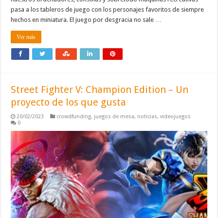
pasa a los tableros de juego con los personajes favoritos de siempre
hechos en miniatura. El juego por desgracia no sale …
Ver más
Street Fighter V: Champion Edition – Un
proyecto de los que gusta
20/02/2023
crowdfunding
,
juegos de mesa
,
noticias
,
videojuegos
0