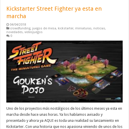
Kickstarter Street Fighter ya esta en
marcha
04/04/2018
crowdfunding
,
juegos de mesa
,
kickstarter
,
miniaturas
,
noticias
,
novedades
,
videojuegos
0
Uno de los proyectos más nostálgicos de los últimos meses ya esta en
marcha desde hace unas horas. Ya los habíamos avisado y
presentado y ahora ya AQUI es toda una realidad su lanzamiento en
Kickstarter. Con una historia que nos apasiona viniendo de unos de los