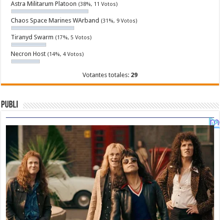
Astra Militarum Platoon
(38%, 11 Votos)
Chaos Space Marines WArband
(31%, 9 Votos)
Tiranyd Swarm
(17%, 5 Votos)
Necron Host
(14%, 4 Votos)
Votantes totales:
29
Publi