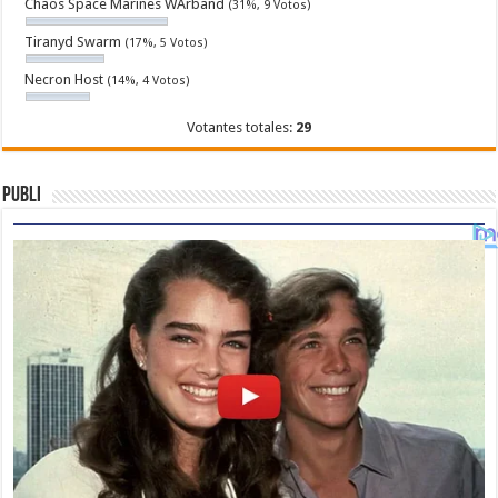
Chaos Space Marines WArband
(31%, 9 Votos)
Tiranyd Swarm
(17%, 5 Votos)
Necron Host
(14%, 4 Votos)
Votantes totales:
29
Publi