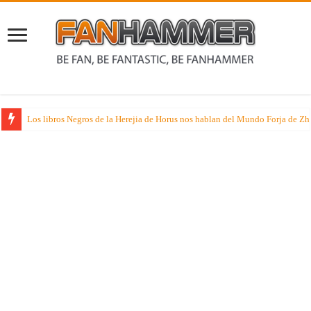
Los libros Negros de la Herejia de Horus nos hablan del Mundo Forja de Z