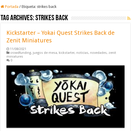
Portada
/
Etiqueta:
strikes back
Tag Archives:
strikes back
Kickstarter – Yokai Quest Strikes Back de
Zenit Miniatures
11/08/2021
crowdfunding
,
juegos de mesa
,
kickstarter
,
noticias
,
novedades
,
zenit
miniatures
0