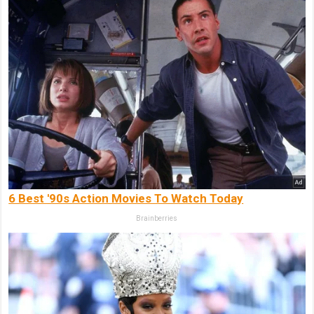
6 Best '90s Action Movies To Watch Today
Brainberries