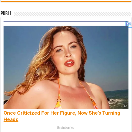
Publi
Once Criticized For Her Figure, Now She's Turning
Heads
Brainberries