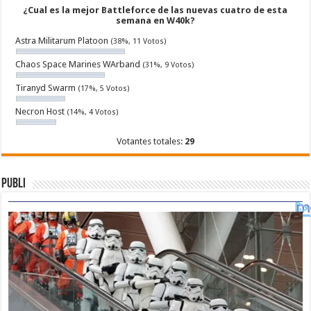
¿Cual es la mejor Battleforce de las nuevas cuatro de esta
semana en W40k?
Astra Militarum Platoon
(38%, 11 Votos)
Chaos Space Marines WArband
(31%, 9 Votos)
Tiranyd Swarm
(17%, 5 Votos)
Necron Host
(14%, 4 Votos)
Votantes totales:
29
Publi