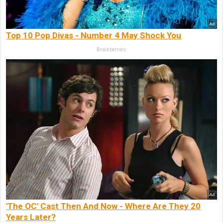
Top 10 Pop Divas - Number 4 May Shock You
Brainberries
'The OC' Cast Then And Now - Where Are They 20
Years Later?