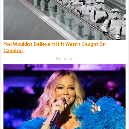
You Wouldn't Believe It If It Wasn't Caught On
Camera!
Brainberries