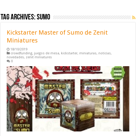
Tag Archives:
sumo
Kickstarter Master of Sumo de Zenit
Miniatures
18/10/2019
crowdfunding
,
juegos de mesa
,
kickstarter
,
miniaturas
,
noticias
,
novedades
,
zenit miniatures
0