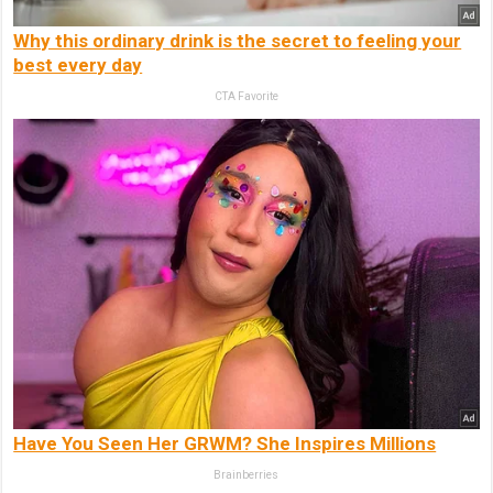
Why this ordinary drink is the secret to feeling your
best every day
CTA Favorite
Have You Seen Her GRWM? She Inspires Millions
Brainberries