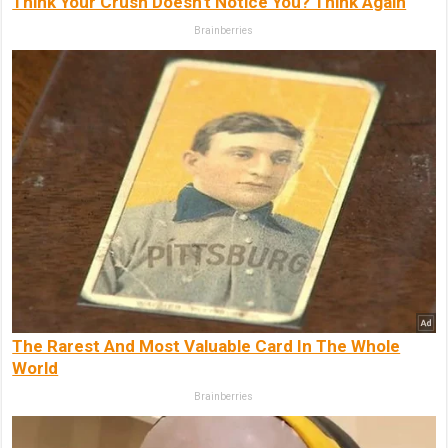
Think Your Crush Doesn't Notice You? Think Again
Brainberries
The Rarest And Most Valuable Card In The Whole
World
Brainberries