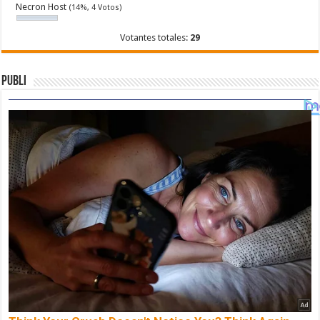
Necron Host
(14%, 4 Votos)
Votantes totales:
29
Publi