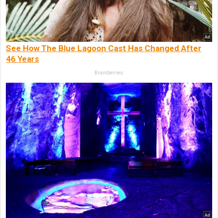
See How The Blue Lagoon Cast Has Changed After
46 Years
Brainberries