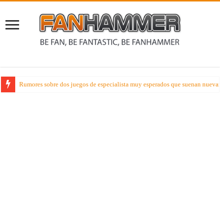
Rumores sobre dos juegos de especialista muy esperados que suenan nueva