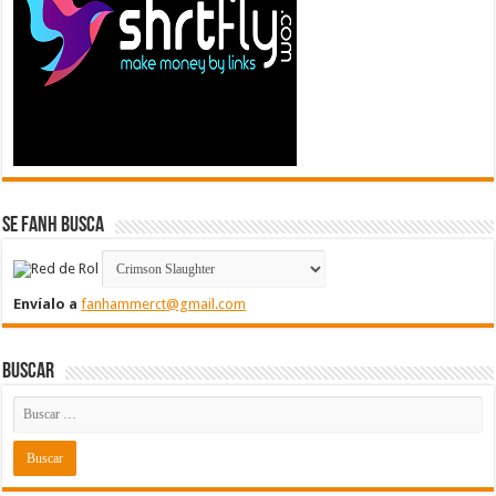
Se FanH Busca
Envíalo a
fanhammerct@gmail.com
Buscar