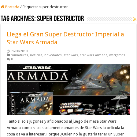
Portada
/
Etiqueta:
super destructor
Tag Archives:
super destructor
Llega el Gran Super Destructor Imperial a
Star Wars Armada
09/08/2018
miniaturas
,
noticias
,
novedades
,
star wars
,
star wars armada
,
wargames
0
Tanto si sois jugones y aficionados al juego de mesa Star Wars
Armada como si sois solamente amantes de Star Wars la película la
cosa os va a interesar. Porque ¿Quien no le gustaria tener un Super