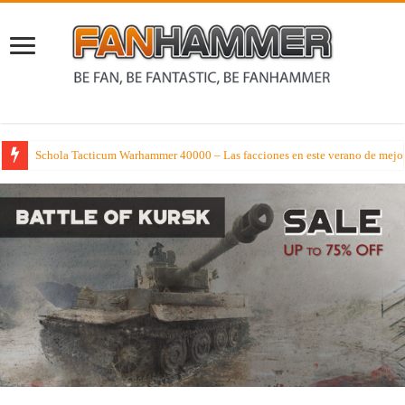
Schola Tacticum Warhammer 40000 – Las facciones en este verano de mejor