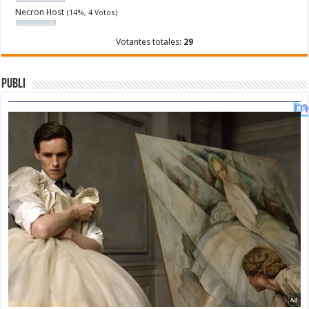
Necron Host
(14%, 4 Votos)
Votantes totales:
29
Publi