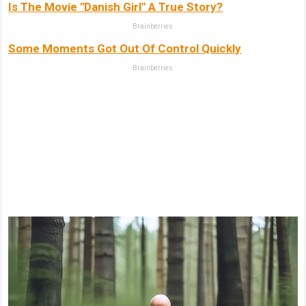
Is The Movie "Danish Girl" A True Story?
Brainberries
Some Moments Got Out Of Control Quickly
Brainberries