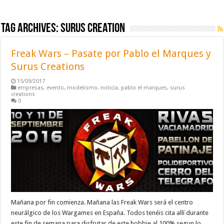
Tag Archives:
surus creation
Freak Wars – Pasate por Pablo el Marques y
Surus Creations
15/09/2017
empresas
,
evento
,
modelismo
,
noticia
,
pablo el marques
,
surus
creations
0
Mañana por fin comienza. Mañana las Freak Wars será el centro
neurálgico de los Wargames en España. Todos tenéis cita allí durante
este fin de semana para disfrutar de este hobbie al 100% segun lo