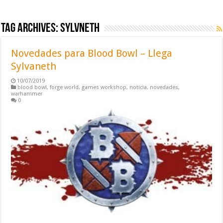
Tag Archives:
sylvneth
Novedades para Blood Bowl – Llega
Sylvaneth
10/07/2019
blood bowl
,
forge world
,
games workshop
,
noticia
,
novedades
,
warhammer
0