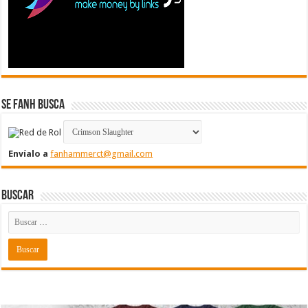
Se FanH Busca
Envíalo a
fanhammerct@gmail.com
Buscar