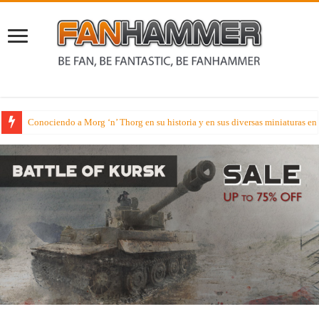
Conociendo a Morg ‘n’ Thorg en su historia y en sus diversas miniaturas e