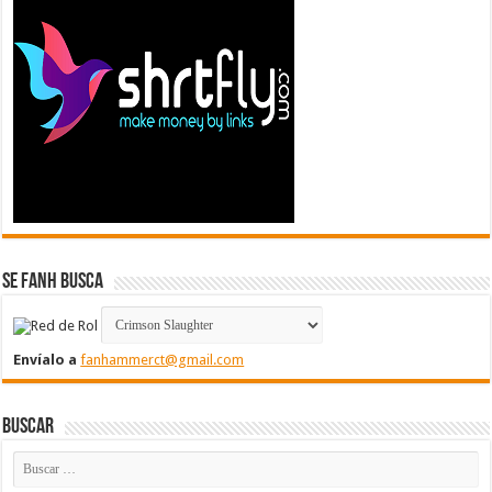
Se FanH Busca
Envíalo a
fanhammerct@gmail.com
Buscar