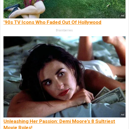
’90s TV Icons Who Faded Out Of Hollywood
Brainberries
Unleashing Her Passion: Demi Moore's 8 Sultriest
Movie Roles!