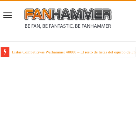
Listas Competitivas Warhammer 40000 – El resto de listas del equipo de F