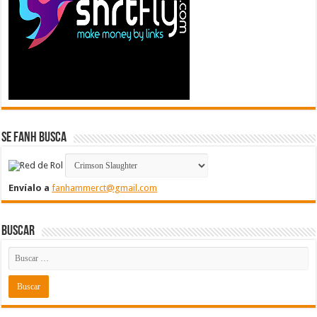
Se FanH Busca
Envíalo a
fanhammerct@gmail.com
Buscar