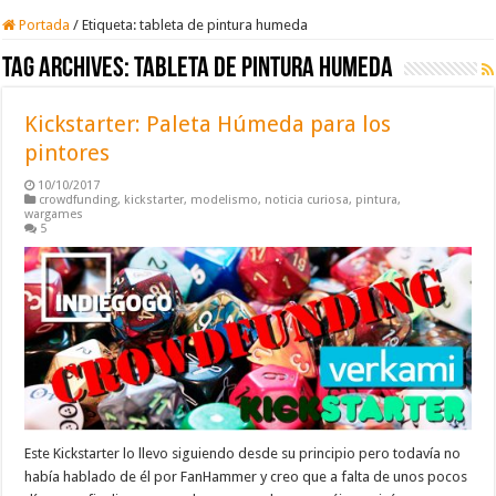
Portada
/
Etiqueta:
tableta de pintura humeda
Tag Archives:
tableta de pintura humeda
Kickstarter: Paleta Húmeda para los
pintores
10/10/2017
crowdfunding
,
kickstarter
,
modelismo
,
noticia curiosa
,
pintura
,
wargames
5
Este Kickstarter lo llevo siguiendo desde su principio pero todavía no
había hablado de él por FanHammer y creo que a falta de unos pocos