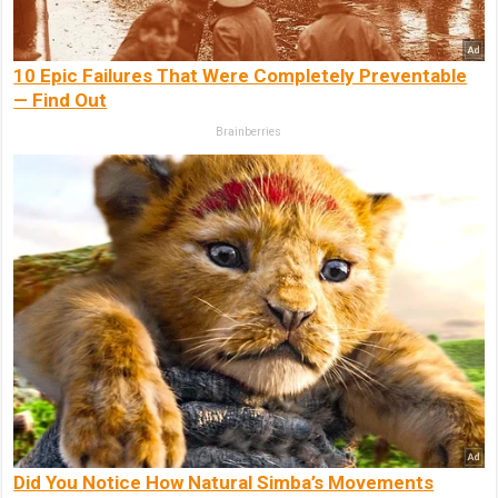
10 Epic Failures That Were Completely Preventable
— Find Out
Brainberries
Did You Notice How Natural Simba’s Movements