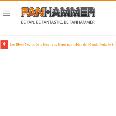
Los libros Negros de la Herejia de Horus nos hablan del Mundo Forja de Z