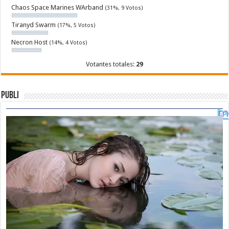
Chaos Space Marines WArband
(31%, 9 Votos)
Tiranyd Swarm
(17%, 5 Votos)
Necron Host
(14%, 4 Votos)
Votantes totales:
29
Publi