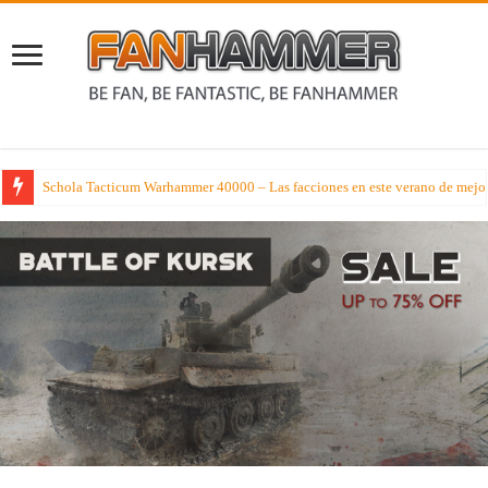
Schola Tacticum Warhammer 40000 – Las facciones en este verano de mejor