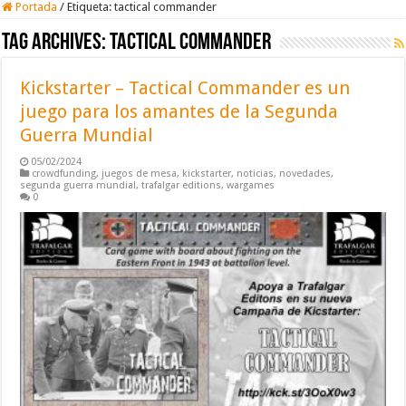
Portada
/
Etiqueta:
tactical commander
Tag Archives:
tactical commander
Kickstarter – Tactical Commander es un
juego para los amantes de la Segunda
Guerra Mundial
05/02/2024
crowdfunding
,
juegos de mesa
,
kickstarter
,
noticias
,
novedades
,
segunda guerra mundial
,
trafalgar editions
,
wargames
0