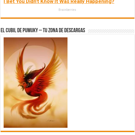
I Bet You Didn't Know It Was Really Happening?
Brainberries
El Cubil de Pumuky – Tu zona de Descargas