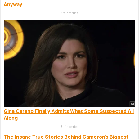
Anyway
Brainberries
Gina Carano Finally Admits What Some Suspected All
Along
Brainberries
The Insane True Stories Behind Cameron's Biggest